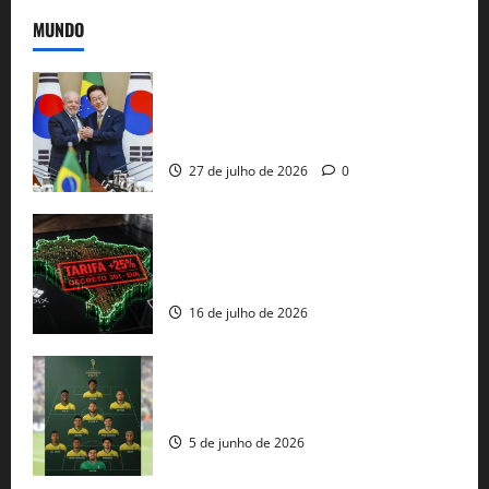
MUNDO
Brasil e Coreia do Sul selam pacto sobre
minerais estratégicos em resposta ao
protecionismo global
27 de julho de 2026
0
EUA taxam Brasil em 25%: Pix e
regulação digital motivam “guerra
comercial” de Washington
16 de julho de 2026
Veja datas e horários dos jogos da
seleção brasileira na Copa do Mundo
5 de junho de 2026