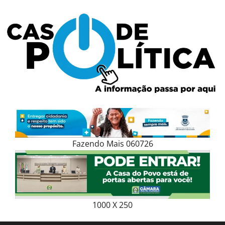
Skip
to
content
Fazendo Mais 060726
1000 X 250