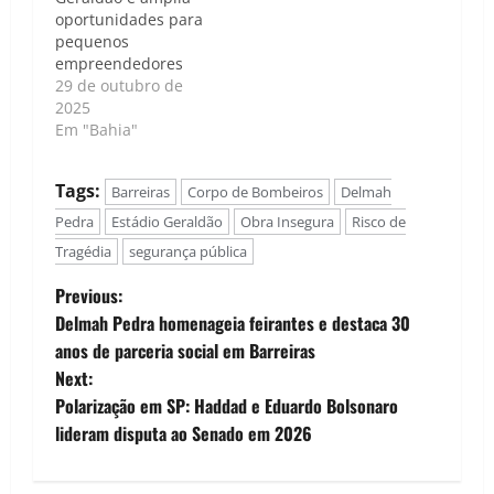
oportunidades para
pequenos
empreendedores
29 de outubro de
2025
Em "Bahia"
Tags:
Barreiras
Corpo de Bombeiros
Delmah
Pedra
Estádio Geraldão
Obra Insegura
Risco de
Tragédia
segurança pública
P
Previous:
Delmah Pedra homenageia feirantes e destaca 30
o
anos de parceria social em Barreiras
Next:
s
Polarização em SP: Haddad e Eduardo Bolsonaro
t
lideram disputa ao Senado em 2026
n