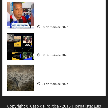
Rui Costa cobra ação dos EUA contra
tráfico de armas e afirma que 80% dos
fuzis apreendidos no Brasil têm origem
americana
30 de maio de 2026
Governo federal lança plataforma
gratuita de streaming com mais de 550
produções brasileiras
30 de maio de 2026
Mudanças climáticas já atingem 85% da
população brasileira, aponta pesquisa
24 de maio de 2026
Copyright © Caso de Política - 2016 | Jornalista: Luís