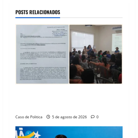
a
POSTS RELACIONADOS
v
i
g
a
t
i
SINPROFE pede audiência pública na Câmara de
o
Barreiras sobre crise na educação e monitora
compromissos da SEDUC
n
Caso de Politica
5 de agosto de 2026
0