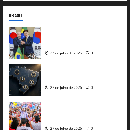
BRASIL
Brasil e Coreia do Sul selam pacto sobre
minerais estratégicos em resposta ao
protecionismo global
27 de julho de 2026
0
51 candidaturas aos governos estaduais
já estão oficializadas
27 de julho de 2026
0
Jerônimo Rodrigues conclui PGP com
30 mil propostas e prepara entrega de
pautas a Lula
27 de julho de 2026
0