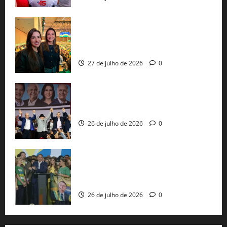
Cinthya Marabá e Roberta Roma
representam a Bahia na convenção
nacional do PL em São Paulo
27 de julho de 2026
0
Com Lula e Alckmin, PT oficializa Haddad
ao governo de SP e nacionaliza disputa
26 de julho de 2026
0
Sem vice, Flávio Bolsonaro oficializa
candidatura sob a sombra de ausências
e as bênçãos de uma IA
26 de julho de 2026
0