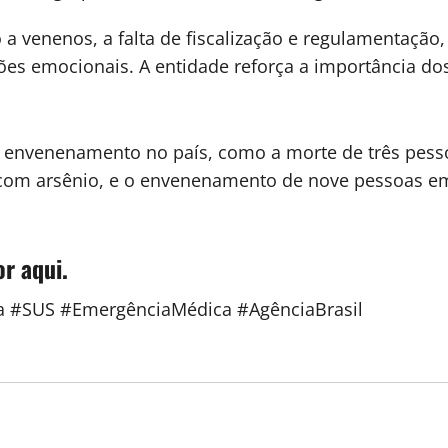
o a venenos, a falta de fiscalização e regulamentaçã
ões emocionais. A entidade reforça a importância d
 de envenenamento no país, como a morte de três pe
m arsênio, e o envenenamento de nove pessoas em P
or aqui.
a #SUS #EmergênciaMédica #AgênciaBrasil