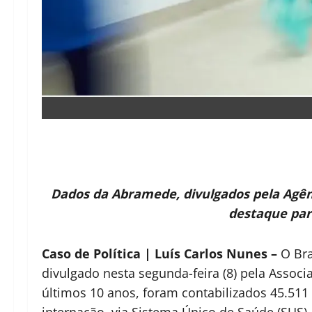
Dados da Abramede, divulgados pela Agên
destaque par
Caso de Política | Luís Carlos Nunes –
O Bra
divulgado nesta segunda-feira (8) pela Assoc
últimos 10 anos, foram contabilizados 45.5
internação, via Sistema Único de Saúde (SUS).