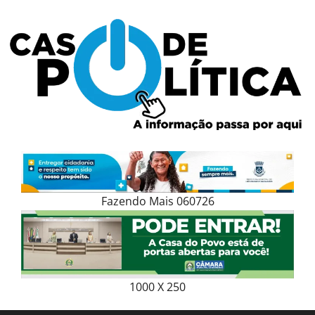
Skip
to
content
Fazendo Mais 060726
1000 X 250