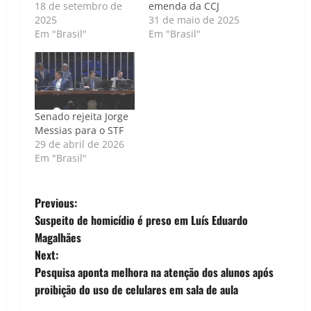
18 de setembro de
emenda da CCJ
2025
31 de maio de 2025
Em "Brasil"
Em "Brasil"
Senado rejeita Jorge
Messias para o STF
29 de abril de 2026
Em "Brasil"
P
Previous:
Suspeito de homicídio é preso em Luís Eduardo
o
Magalhães
Next:
s
Pesquisa aponta melhora na atenção dos alunos após
t
proibição do uso de celulares em sala de aula