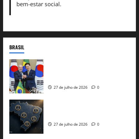
bem-estar social.
BRASIL
Brasil e Coreia do Sul selam pacto sobre
minerais estratégicos em resposta ao
protecionismo global
27 de julho de 2026
0
51 candidaturas aos governos estaduais
já estão oficializadas
27 de julho de 2026
0