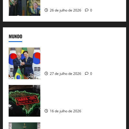
e as bênçãos de uma IA
26 de julho de 2026
0
MUNDO
Brasil e Coreia do Sul selam pacto sobre
minerais estratégicos em resposta ao
protecionismo global
27 de julho de 2026
0
EUA taxam Brasil em 25%: Pix e
regulação digital motivam “guerra
comercial” de Washington
16 de julho de 2026