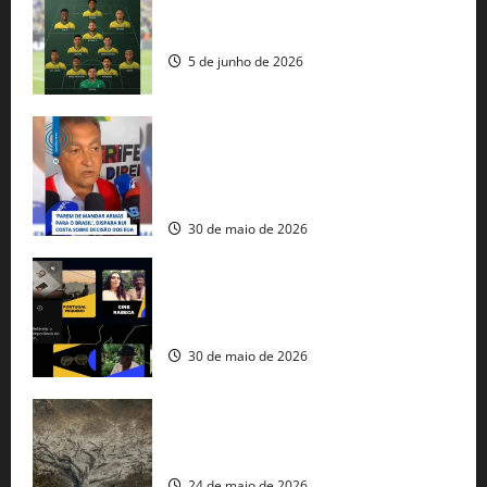
Veja datas e horários dos jogos da
seleção brasileira na Copa do Mundo
5 de junho de 2026
Rui Costa cobra ação dos EUA contra
tráfico de armas e afirma que 80% dos
fuzis apreendidos no Brasil têm origem
americana
30 de maio de 2026
Governo federal lança plataforma
gratuita de streaming com mais de 550
produções brasileiras
30 de maio de 2026
Mudanças climáticas já atingem 85% da
população brasileira, aponta pesquisa
24 de maio de 2026