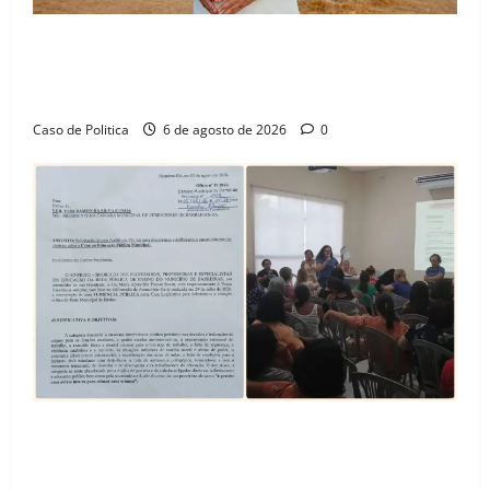
“Uma casa é o começo de uma nova história”: Tito
celebra avanço de 500 novas moradias na Vila
Amorim e o legado habitacional em Barreiras
Caso de Politica
6 de agosto de 2026
0
SINPROFE pede audiência pública na Câmara de
Barreiras sobre crise na educação e monitora
compromissos da SEDUC