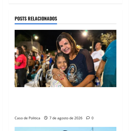
n
a
POSTS RELACIONADOS
v
i
g
a
t
i
Drª. Graça celebra fé no Riachinho e reafirma
o
aliança com Danilo Henrique e Antônio
Henrique Júnior
n
Caso de Politica
7 de agosto de 2026
0