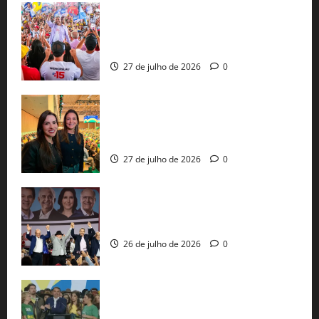
Jerônimo Rodrigues conclui PGP com
30 mil propostas e prepara entrega de
pautas a Lula
27 de julho de 2026
0
Cinthya Marabá e Roberta Roma
representam a Bahia na convenção
nacional do PL em São Paulo
27 de julho de 2026
0
Com Lula e Alckmin, PT oficializa Haddad
ao governo de SP e nacionaliza disputa
26 de julho de 2026
0
Sem vice, Flávio Bolsonaro oficializa
candidatura sob a sombra de ausências