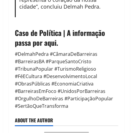
cidade”, concluiu Delmah Pedra.
Caso de Política | A informação
passa por aqui.
#DelmahPedra #CâmaraDeBarreiras
#BarreirasBA #ParqueSantoCristo
#TribunaPopular #TurismoReligioso
#FéECultura #DesenvolvimentoLocal
#ObrasPúblicas #EconomiaCriativa
#BarreirasEmFoco #UnidosPorBarreiras
#OrgulhoDeBarreiras #ParticipaçãoPopular
#SertãoQueTransforma
ABOUT THE AUTHOR