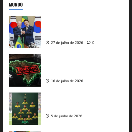
MUNDO
Brasil e Coreia do Sul selam pacto sobre
minerais estratégicos em resposta ao
protecionismo global
27 de julho de 2026
0
EUA taxam Brasil em 25%: Pix e
regulação digital motivam “guerra
comercial” de Washington
16 de julho de 2026
Veja datas e horários dos jogos da
seleção brasileira na Copa do Mundo
5 de junho de 2026