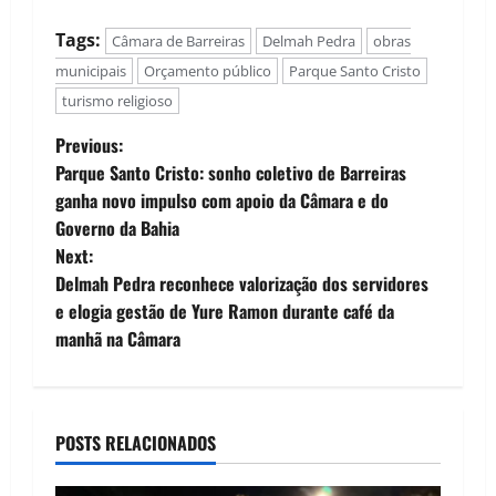
Tags:
Câmara de Barreiras
Delmah Pedra
obras
municipais
Orçamento público
Parque Santo Cristo
turismo religioso
P
Previous:
Parque Santo Cristo: sonho coletivo de Barreiras
o
ganha novo impulso com apoio da Câmara e do
Governo da Bahia
s
Next:
t
Delmah Pedra reconhece valorização dos servidores
e elogia gestão de Yure Ramon durante café da
n
manhã na Câmara
a
v
POSTS RELACIONADOS
i