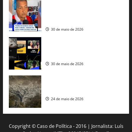
Rui Costa cobra ação dos EUA contra
tráfico de armas e afirma que 80% dos
fuzis apreendidos no Brasil têm origem
americana
30 de maio de 2026
Governo federal lança plataforma
gratuita de streaming com mais de 550
produções brasileiras
30 de maio de 2026
Mudanças climáticas já atingem 85% da
população brasileira, aponta pesquisa
24 de maio de 2026
Copyright © Caso de Política - 2016 | Jornalista: Luís