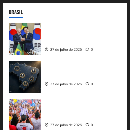
BRASIL
Brasil e Coreia do Sul selam pacto sobre
minerais estratégicos em resposta ao
protecionismo global
27 de julho de 2026
0
51 candidaturas aos governos estaduais
já estão oficializadas
27 de julho de 2026
0
Jerônimo Rodrigues conclui PGP com
30 mil propostas e prepara entrega de
pautas a Lula
27 de julho de 2026
0