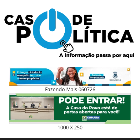
Skip
to
content
Fazendo Mais 060726
1000 X 250