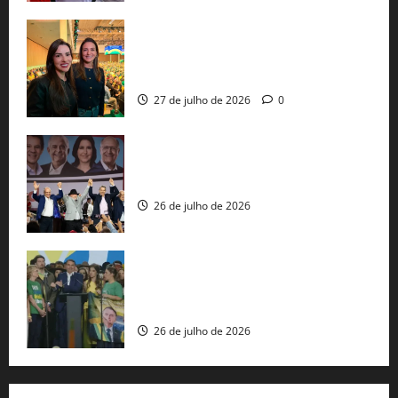
Cinthya Marabá e Roberta Roma
representam a Bahia na convenção
nacional do PL em São Paulo
27 de julho de 2026
0
Com Lula e Alckmin, PT oficializa Haddad
ao governo de SP e nacionaliza disputa
26 de julho de 2026
Sem vice, Flávio Bolsonaro oficializa
candidatura sob a sombra de ausências
e as bênçãos de uma IA
26 de julho de 2026