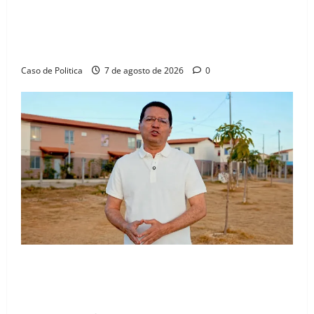
Drª. Graça celebra fé no Riachinho e reafirma
aliança com Danilo Henrique e Antônio Henrique
Júnior
Caso de Politica
7 de agosto de 2026
0
“Uma casa é o começo de uma nova história”: Tito
celebra avanço de 500 novas moradias na Vila
Amorim e o legado habitacional em Barreiras