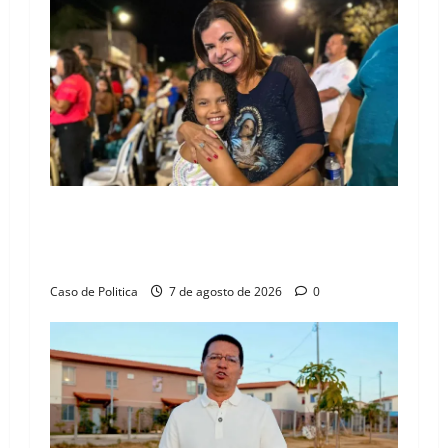
g
a
t
i
o
Drª. Graça celebra fé no Riachinho e reafirma
n
aliança com Danilo Henrique e Antônio
Henrique Júnior
Caso de Politica
7 de agosto de 2026
0