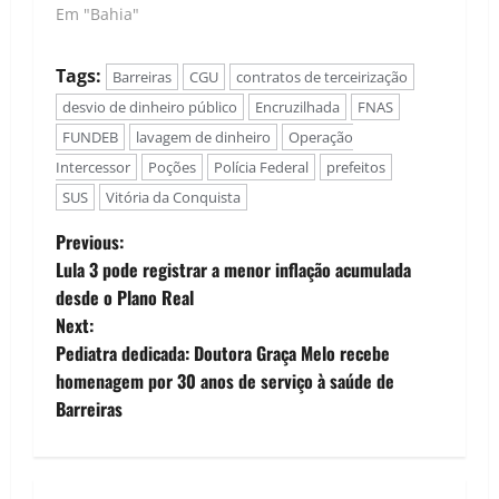
Em "Bahia"
Tags:
Barreiras
CGU
contratos de terceirização
desvio de dinheiro público
Encruzilhada
FNAS
FUNDEB
lavagem de dinheiro
Operação
Intercessor
Poções
Polícia Federal
prefeitos
SUS
Vitória da Conquista
P
Previous:
Lula 3 pode registrar a menor inflação acumulada
o
desde o Plano Real
Next:
s
Pediatra dedicada: Doutora Graça Melo recebe
t
homenagem por 30 anos de serviço à saúde de
Barreiras
n
a