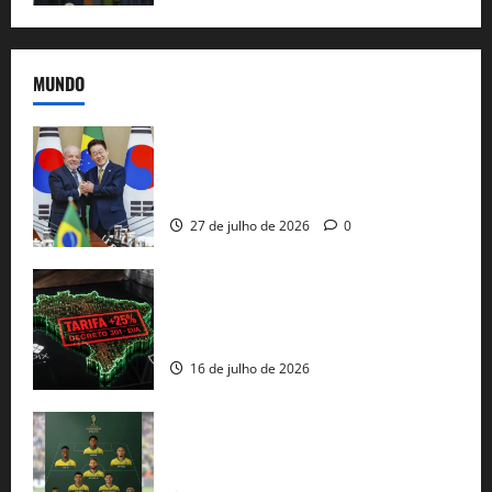
MUNDO
Brasil e Coreia do Sul selam pacto sobre
minerais estratégicos em resposta ao
protecionismo global
27 de julho de 2026
0
EUA taxam Brasil em 25%: Pix e
regulação digital motivam “guerra
comercial” de Washington
16 de julho de 2026
Veja datas e horários dos jogos da
seleção brasileira na Copa do Mundo