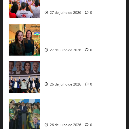
pautas a Lula
27 de julho de 2026
0
Cinthya Marabá e Roberta Roma
representam a Bahia na convenção
nacional do PL em São Paulo
27 de julho de 2026
0
Com Lula e Alckmin, PT oficializa Haddad
ao governo de SP e nacionaliza disputa
26 de julho de 2026
0
Sem vice, Flávio Bolsonaro oficializa
candidatura sob a sombra de ausências
e as bênçãos de uma IA
26 de julho de 2026
0