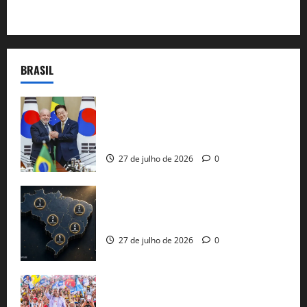
BRASIL
Brasil e Coreia do Sul selam pacto sobre
minerais estratégicos em resposta ao
protecionismo global
27 de julho de 2026
0
51 candidaturas aos governos estaduais
já estão oficializadas
27 de julho de 2026
0
Jerônimo Rodrigues conclui PGP com
30 mil propostas e prepara entrega de