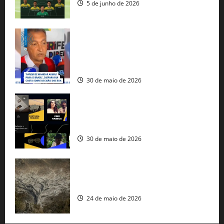
5 de junho de 2026
Rui Costa cobra ação dos EUA contra
tráfico de armas e afirma que 80% dos
fuzis apreendidos no Brasil têm origem
americana
30 de maio de 2026
Governo federal lança plataforma
gratuita de streaming com mais de 550
produções brasileiras
30 de maio de 2026
Mudanças climáticas já atingem 85% da
população brasileira, aponta pesquisa
24 de maio de 2026