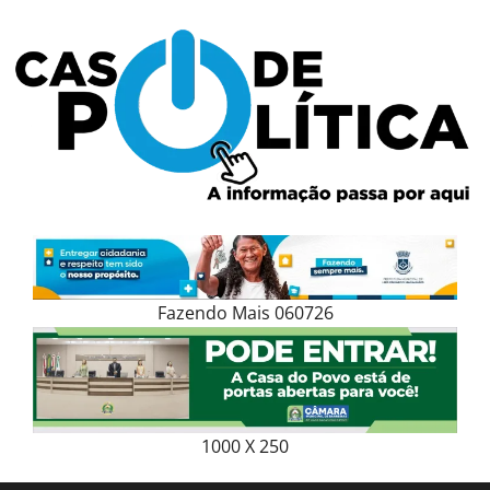
Skip
to
content
Fazendo Mais 060726
1000 X 250