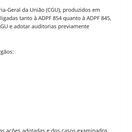
ria-Geral da União (CGU), produzidos em
ligadas tanto à ADPF 854 quanto à ADPF 845,
AGU e adotar auditorias previamente
rgãos:
 das ações adotadas e dos casos examinados.