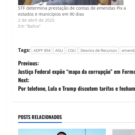
STF determina prestação de contas de emendas Pix a
estados e municípios em 90 dias
2 de abril de 2025
Em "Bahia"
Tags:
ADPF 854
AGU
CGU
Desvios de Recursos
emenda
P
Previous:
Justiça Federal expõe “mapa da corrupção” em Formo
o
Next:
s
Por telefone, Lula e Trump discutem tarifas e fech
t
n
POSTS RELACIONADOS
a