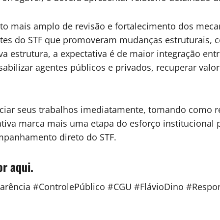
nto mais amplo de revisão e fortalecimento dos mec
tes do STF que promoveram mudanças estruturais, c
a estrutura, a expectativa é de maior integração entre
abilizar agentes públicos e privados, recuperar val
iniciar seus trabalhos imediatamente, tomando como r
ativa marca mais uma etapa do esforço institucional p
mpanhamento direto do STF.
or aqui.
ência #ControlePúblico #CGU #FlávioDino #Respon