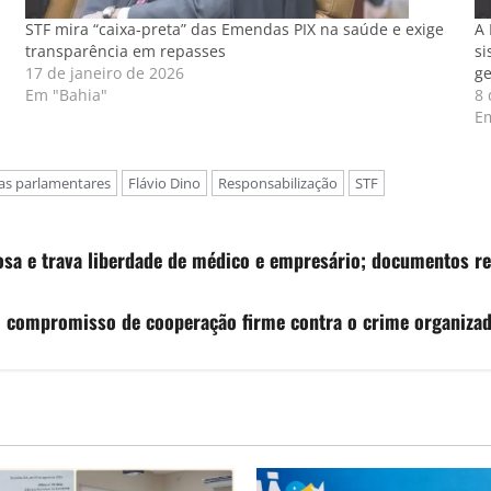
STF mira “caixa-preta” das Emendas PIX na saúde e exige
A 
transparência em repasses
si
17 de janeiro de 2026
ge
Em "Bahia"
8
Em
s parlamentares
Flávio Dino
Responsabilização
STF
sa e trava liberdade de médico e empresário; documentos re
am compromisso de cooperação firme contra o crime organiza