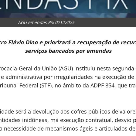
AGU emendas Pix 02122025
o Flávio Dino e priorizará a recuperação de recur
serviços bancados por emendas
ocacia-Geral da União (AGU) instituiu nesta segunda-f
 e administrativa por irregularidades na execução d
ibunal Federal (STF), no âmbito da ADPF 854, que tr
dade será a devolução aos cofres públicos de valores
tidades inidôneas, má execução contratual, desvio p
a necessidade de mecanismos ágeis e articulados de 