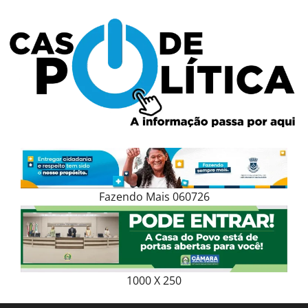
Skip
to
content
Fazendo Mais 060726
1000 X 250