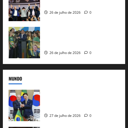
ao governo de SP e nacionaliza disputa
26 de julho de 2026
0
Sem vice, Flávio Bolsonaro oficializa
candidatura sob a sombra de ausências
e as bênçãos de uma IA
26 de julho de 2026
0
MUNDO
Brasil e Coreia do Sul selam pacto sobre
minerais estratégicos em resposta ao
protecionismo global
27 de julho de 2026
0