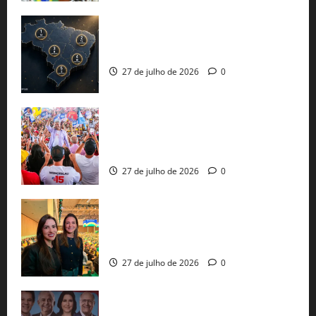
51 candidaturas aos governos estaduais
já estão oficializadas
27 de julho de 2026
0
Jerônimo Rodrigues conclui PGP com
30 mil propostas e prepara entrega de
pautas a Lula
27 de julho de 2026
0
Cinthya Marabá e Roberta Roma
representam a Bahia na convenção
nacional do PL em São Paulo
27 de julho de 2026
0
Com Lula e Alckmin, PT oficializa Haddad