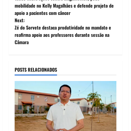
o
mobilidade no Kelly Magalhães e defende projeto de
apoio a pacientes com câncer
s
Next:
t
Zé do Sorvete destaca produtividade no mandato e
reafirma apoio aos professores durante sessão na
n
Câmara
a
v
POSTS RELACIONADOS
i
g
a
t
i