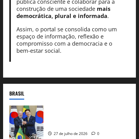
pública consciente e colaborar para a
construção de uma sociedade
mais
democrática, plural e informada
.
Assim, o portal se consolida como um
espaço de informação, reflexão e
compromisso com a democracia e o
bem-estar social.
BRASIL
Brasil e Coreia do Sul selam pacto sobre
minerais estratégicos em resposta ao
protecionismo global
27 de julho de 2026
0