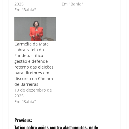
2025
Em "Bahia"
Em "Bahia"
Carmélia da Mata
cobra rateio do
Fundeb, critica
gestão e defende
retorno das eleições
para diretores em
discurso na Câmara
de Barreiras
10 de dezembro de
2025
Em "Bahia"
P
Previous:
Tatico cobra ações contra alagamentos, pede