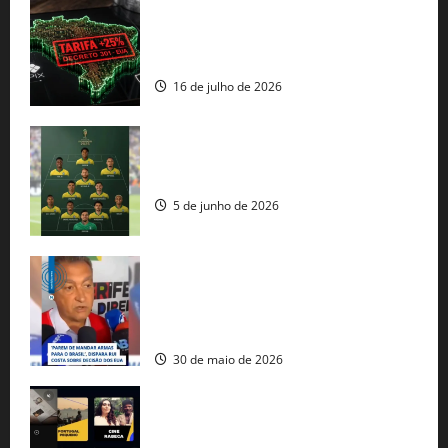
EUA taxam Brasil em 25%: Pix e
regulação digital motivam “guerra
comercial” de Washington
16 de julho de 2026
Veja datas e horários dos jogos da
seleção brasileira na Copa do Mundo
5 de junho de 2026
Rui Costa cobra ação dos EUA contra
tráfico de armas e afirma que 80% dos
fuzis apreendidos no Brasil têm origem
americana
30 de maio de 2026
Governo federal lança plataforma
gratuita de streaming com mais de 550