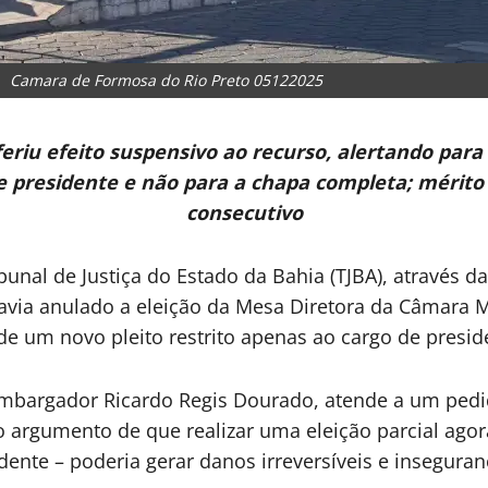
Camara de Formosa do Rio Preto 05122025
u efeito suspensivo ao recurso, alertando para o 
de presidente e não para a chapa completa; mérito
consecutivo
bunal de Justiça do Estado da Bahia (TJBA), através 
 havia anulado a eleição da Mesa Diretora da Câmara 
de um novo pleito restrito apenas ao cargo de presid
sembargador Ricardo Regis Dourado, atende a um pedi
 o argumento de que realizar uma eleição parcial a
dente – poderia gerar danos irreversíveis e inseguranç