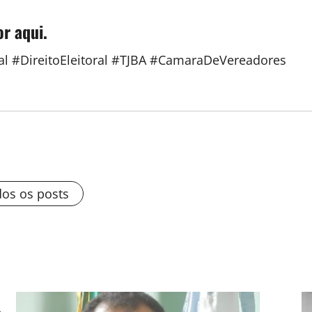
or aqui.
al #DireitoEleitoral #TJBA #CamaraDeVereadores
dos os posts