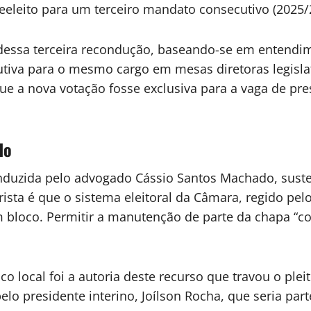
reeleito para um terceiro mandato consecutivo (2025/
e dessa terceira recondução, baseando-se em entendi
tiva para o mesmo cargo em mesas diretoras legislat
que a nova votação fosse exclusiva para a vaga de pr
do
onduzida pelo advogado Cássio Santos Machado, sust
ista é que o sistema eleitoral da Câmara, regido pel
 bloco. Permitir a manutenção de parte da chapa “co
 local foi a autoria deste recurso que travou o plei
elo presidente interino, Joílson Rocha, que seria par