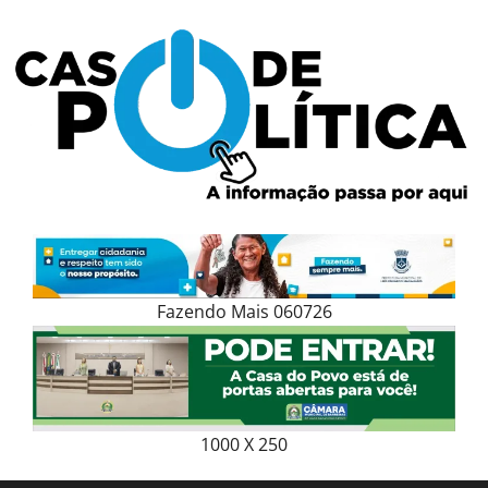
Skip
to
content
Fazendo Mais 060726
1000 X 250