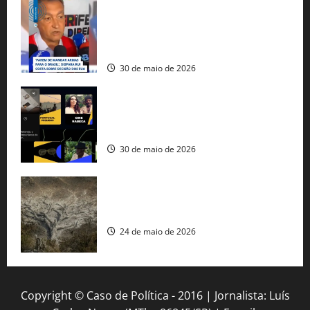
Rui Costa cobra ação dos EUA contra
tráfico de armas e afirma que 80% dos
fuzis apreendidos no Brasil têm origem
americana
30 de maio de 2026
Governo federal lança plataforma
gratuita de streaming com mais de 550
produções brasileiras
30 de maio de 2026
Mudanças climáticas já atingem 85% da
população brasileira, aponta pesquisa
24 de maio de 2026
Copyright © Caso de Política - 2016 | Jornalista: Luís