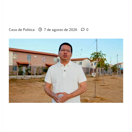
Drª. Graça celebra fé no Riachinho e reafirma
aliança com Danilo Henrique e Antônio Henrique
Júnior
Caso de Politica
7 de agosto de 2026
0
“Uma casa é o começo de uma nova história”: Tito
celebra avanço de 500 novas moradias na Vila
Amorim e o legado habitacional em Barreiras