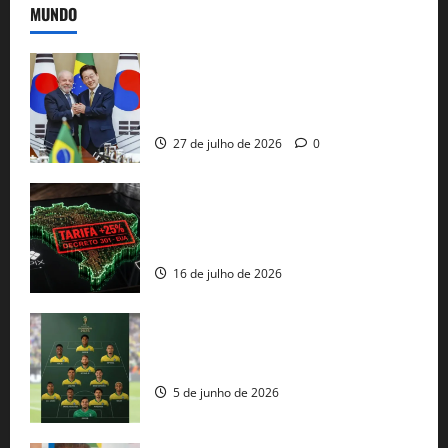
MUNDO
Brasil e Coreia do Sul selam pacto sobre
minerais estratégicos em resposta ao
protecionismo global
27 de julho de 2026
0
EUA taxam Brasil em 25%: Pix e
regulação digital motivam “guerra
comercial” de Washington
16 de julho de 2026
Veja datas e horários dos jogos da
seleção brasileira na Copa do Mundo
5 de junho de 2026