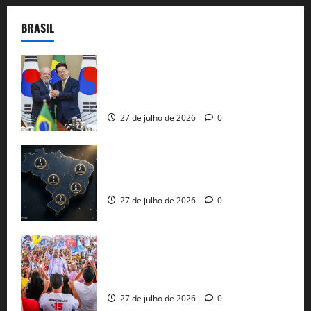
BRASIL
Brasil e Coreia do Sul selam pacto sobre
minerais estratégicos em resposta ao
protecionismo global
27 de julho de 2026
0
51 candidaturas aos governos estaduais
já estão oficializadas
27 de julho de 2026
0
Jerônimo Rodrigues conclui PGP com
30 mil propostas e prepara entrega de
pautas a Lula
27 de julho de 2026
0