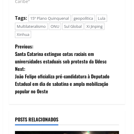
Caribe"
extremamente
importante, pois o…
Tags:
15º Plano Quinquenal
geopolítica
Lula
Multilateralismo
ONU
Sul Global
Xi Jinping
Xinhua
P
Previous:
Santa Catarina extingue cotas raciais em
o
universidades estaduais sob protesto da Udesc
Next:
s
João Felipe oficializa pré-candidatura à Deputado
t
Estadual em dia de sabatina e ampla mobilização
popular no Oeste
n
a
POSTS RELACIONADOS
v