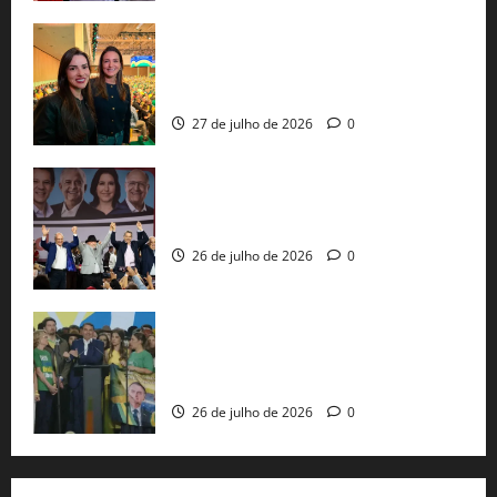
Cinthya Marabá e Roberta Roma
representam a Bahia na convenção
nacional do PL em São Paulo
27 de julho de 2026
0
Com Lula e Alckmin, PT oficializa Haddad
ao governo de SP e nacionaliza disputa
26 de julho de 2026
0
Sem vice, Flávio Bolsonaro oficializa
candidatura sob a sombra de ausências
e as bênçãos de uma IA
26 de julho de 2026
0