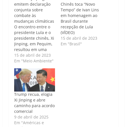
emitem declaração
Chinês toca “Novo
conjunta sobre
Tempo” de Ivan Lins
combate às
em homenagem ao
mudanças climáticas
Brasil durante
O encontro entre o
recepção de Lula
presidente Lula e o
(VÍDEO)
presidente chinês, Xi
15 de abril de 2023
Jinping, em Pequim,
Em "Brasil"
resultou em uma
declaração conjunta
15 de abril de 2023
Brasil-China sobre
Em "Meio Ambiente"
combate às
mudanças
climáticas. Nessa
declaração, ambos
os líderes se
Trump recua, elogia
comprometeram a
Xi Jinping e abre
ampliar, aprofundar
caminho para acordo
e diversificar a
comercial
cooperação bilateral
9 de abril de 2025
sobre o clima. Esse
Em "Américas e
compromisso é