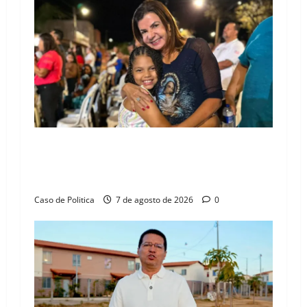
i
g
a
t
i
o
Drª. Graça celebra fé no Riachinho e reafirma
aliança com Danilo Henrique e Antônio
n
Henrique Júnior
Caso de Politica
7 de agosto de 2026
0