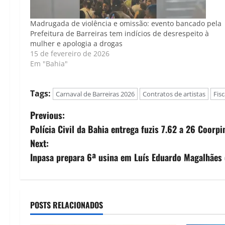
Madrugada de violência e omissão: evento bancado pela
Prefeitura de Barreiras tem indícios de desrespeito à
mulher e apologia a drogas
15 de fevereiro de 2026
Em "Bahia"
Tags:
Carnaval de Barreiras 2026
Contratos de artistas
Fis
P
Previous:
Polícia Civil da Bahia entrega fuzis 7.62 a 26 Coorp
o
Next:
s
Inpasa prepara 6ª usina em Luís Eduardo Magalhães 
t
n
POSTS RELACIONADOS
a