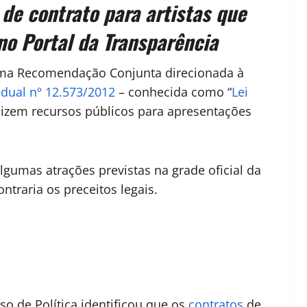
de contrato para artistas que
no Portal da Transparência
 uma Recomendação Conjunta direcionada à
adual nº 12.573/2012
– conhecida como “
Lei
ilizem recursos públicos para apresentações
lgumas atrações previstas na grade oficial da
ontraria os preceitos legais.
o de Política identificou que os
contratos
de