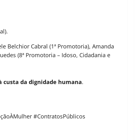
al
).
le Belchior Cabral (1ª Promotoria), Amanda
Guedes (8ª Promotoria – Idoso, Cidadania e
 à custa da dignidade humana
.
teçãoÀMulher #ContratosPúblicos