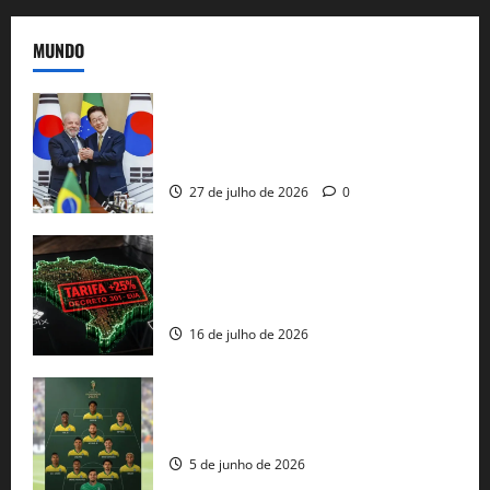
MUNDO
Brasil e Coreia do Sul selam pacto sobre
minerais estratégicos em resposta ao
protecionismo global
27 de julho de 2026
0
EUA taxam Brasil em 25%: Pix e
regulação digital motivam “guerra
comercial” de Washington
16 de julho de 2026
Veja datas e horários dos jogos da
seleção brasileira na Copa do Mundo
5 de junho de 2026