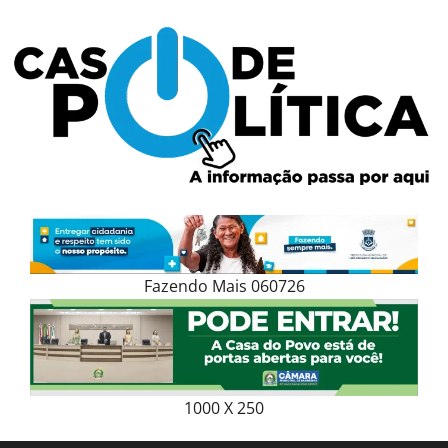
Skip
to
content
Fazendo Mais 060726
1000 X 250