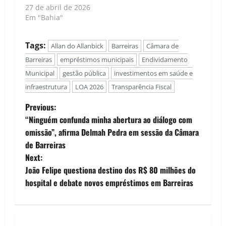
27 de abril de 2026
Em "Bahia"
Tags:
Allan do Allanbick
Barreiras
Câmara de
Barreiras
empréstimos municipais
Endividamento
Municipal
gestão pública
investimentos em saúde e
infraestrutura
LOA 2026
Transparência Fiscal
P
Previous:
“Ninguém confunda minha abertura ao diálogo com
o
omissão”, afirma Delmah Pedra em sessão da Câmara
de Barreiras
s
Next:
t
João Felipe questiona destino dos R$ 80 milhões do
hospital e debate novos empréstimos em Barreiras
n
a