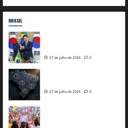
BRASIL
Brasil e Coreia do Sul selam pacto sobre
minerais estratégicos em resposta ao
protecionismo global
27 de julho de 2026
0
51 candidaturas aos governos estaduais
já estão oficializadas
27 de julho de 2026
0
Jerônimo Rodrigues conclui PGP com
30 mil propostas e prepara entrega de
pautas a Lula