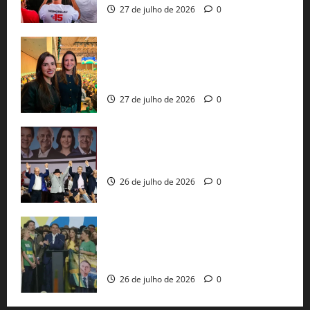
27 de julho de 2026
0
Cinthya Marabá e Roberta Roma
representam a Bahia na convenção
nacional do PL em São Paulo
27 de julho de 2026
0
Com Lula e Alckmin, PT oficializa Haddad
ao governo de SP e nacionaliza disputa
26 de julho de 2026
0
Sem vice, Flávio Bolsonaro oficializa
candidatura sob a sombra de ausências
e as bênçãos de uma IA
26 de julho de 2026
0