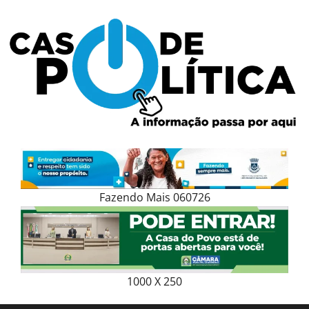
Skip
to
content
Fazendo Mais 060726
1000 X 250