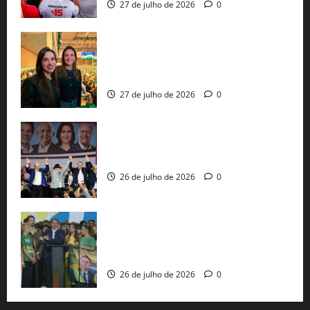
27 de julho de 2026
0
Cinthya Marabá e Roberta Roma
representam a Bahia na convenção
nacional do PL em São Paulo
27 de julho de 2026
0
Com Lula e Alckmin, PT oficializa Haddad
ao governo de SP e nacionaliza disputa
26 de julho de 2026
0
Sem vice, Flávio Bolsonaro oficializa
candidatura sob a sombra de ausências
e as bênçãos de uma IA
26 de julho de 2026
0