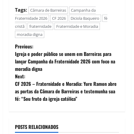
Tags:
Câmara de Barreiras
Campanha da
Fraternidade 2026
CF 2026
Diciola Baqueiro
fé
cristã
fraternidade
Fraternidade e Moradia
moradia digna
P
Previous:
Igreja e poder público se unem em Barreiras para
o
lançar Campanha da Fraternidade 2026 com foco na
moradia digna
s
Next:
t
CF 2026 – Fraternidade e Moradia: Yure Ramon abre
as portas da Câmara de Barreiras e testemunha sua
n
fé: “Sou fruto da igreja católica”
a
v
POSTS RELACIONADOS