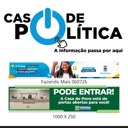
Skip
to
content
Fazendo Mais 060726
1000 X 250