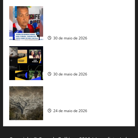
Rui Costa cobra ação dos EUA contra
tráfico de armas e afirma que 80% dos
fuzis apreendidos no Brasil têm origem
americana
30 de maio de 2026
Governo federal lança plataforma
gratuita de streaming com mais de 550
produções brasileiras
30 de maio de 2026
Mudanças climáticas já atingem 85% da
população brasileira, aponta pesquisa
24 de maio de 2026