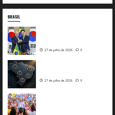
BRASIL
Brasil e Coreia do Sul selam pacto sobre
minerais estratégicos em resposta ao
protecionismo global
27 de julho de 2026
0
51 candidaturas aos governos estaduais
já estão oficializadas
27 de julho de 2026
0
Jerônimo Rodrigues conclui PGP com
30 mil propostas e prepara entrega de
pautas a Lula