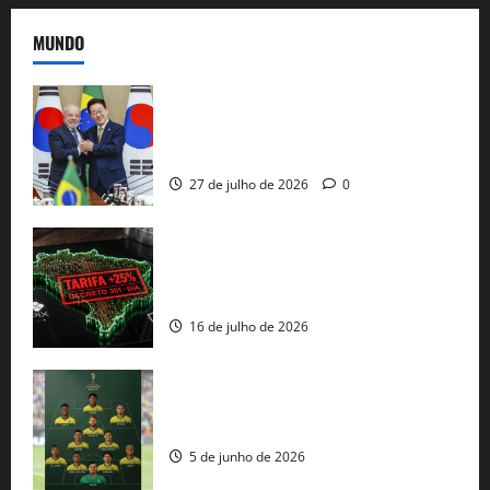
MUNDO
Brasil e Coreia do Sul selam pacto sobre
minerais estratégicos em resposta ao
protecionismo global
27 de julho de 2026
0
EUA taxam Brasil em 25%: Pix e
regulação digital motivam “guerra
comercial” de Washington
16 de julho de 2026
Veja datas e horários dos jogos da
seleção brasileira na Copa do Mundo
5 de junho de 2026