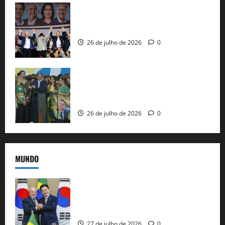
Com Lula e Alckmin, PT oficializa Haddad
ao governo de SP e nacionaliza disputa
26 de julho de 2026
0
Sem vice, Flávio Bolsonaro oficializa
candidatura sob a sombra de ausências
e as bênçãos de uma IA
26 de julho de 2026
0
MUNDO
Brasil e Coreia do Sul selam pacto sobre
minerais estratégicos em resposta ao
protecionismo global
27 de julho de 2026
0