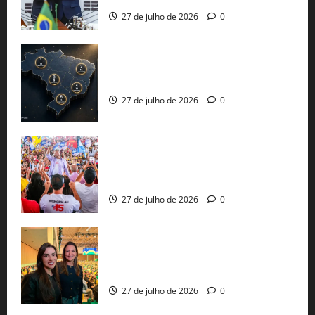
27 de julho de 2026
0
51 candidaturas aos governos estaduais
já estão oficializadas
27 de julho de 2026
0
Jerônimo Rodrigues conclui PGP com
30 mil propostas e prepara entrega de
pautas a Lula
27 de julho de 2026
0
Cinthya Marabá e Roberta Roma
representam a Bahia na convenção
nacional do PL em São Paulo
27 de julho de 2026
0