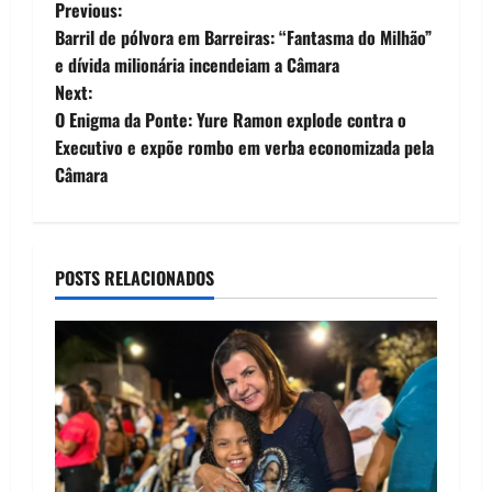
P
Previous:
Barril de pólvora em Barreiras: “Fantasma do Milhão”
o
e dívida milionária incendeiam a Câmara
Next:
s
O Enigma da Ponte: Yure Ramon explode contra o
t
Executivo e expõe rombo em verba economizada pela
Câmara
n
a
POSTS RELACIONADOS
v
i
g
a
t