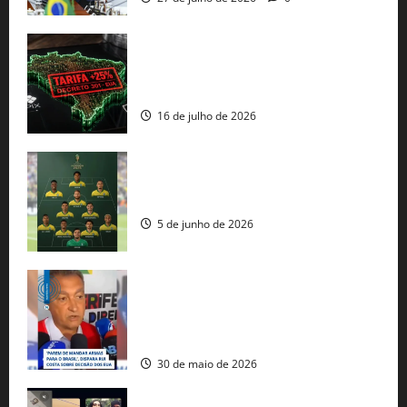
EUA taxam Brasil em 25%: Pix e
regulação digital motivam “guerra
comercial” de Washington
16 de julho de 2026
Veja datas e horários dos jogos da
seleção brasileira na Copa do Mundo
5 de junho de 2026
Rui Costa cobra ação dos EUA contra
tráfico de armas e afirma que 80% dos
fuzis apreendidos no Brasil têm origem
americana
30 de maio de 2026
Governo federal lança plataforma