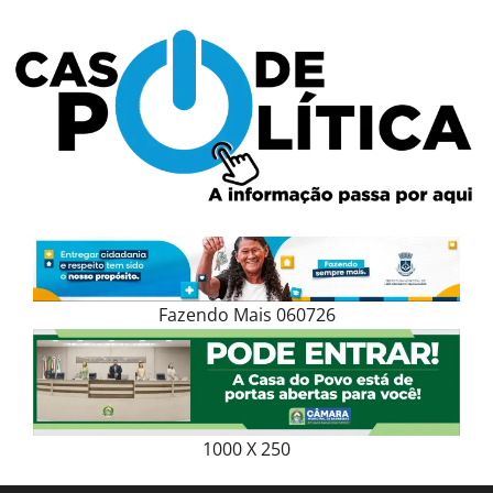
Skip
to
content
Fazendo Mais 060726
1000 X 250