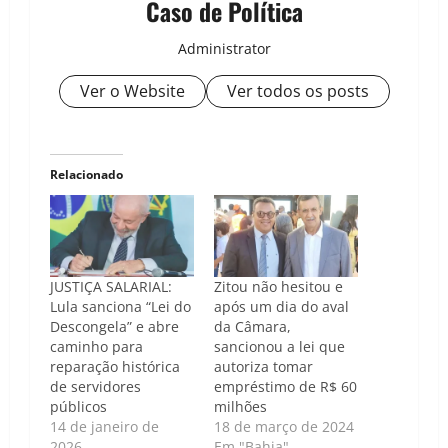
Caso de Política
Administrator
Ver o Website
Ver todos os posts
Relacionado
JUSTIÇA SALARIAL:
Zitou não hesitou e
Lula sanciona “Lei do
após um dia do aval
Descongela” e abre
da Câmara,
caminho para
sancionou a lei que
reparação histórica
autoriza tomar
de servidores
empréstimo de R$ 60
públicos
milhões
14 de janeiro de
18 de março de 2024
2026
Em "Bahia"