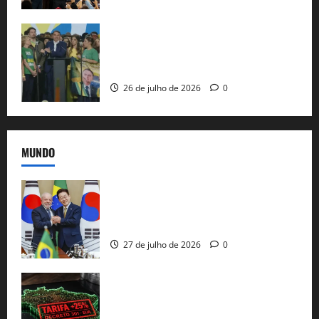
Sem vice, Flávio Bolsonaro oficializa
candidatura sob a sombra de ausências
e as bênçãos de uma IA
26 de julho de 2026
0
MUNDO
Brasil e Coreia do Sul selam pacto sobre
minerais estratégicos em resposta ao
protecionismo global
27 de julho de 2026
0
EUA taxam Brasil em 25%: Pix e
regulação digital motivam “guerra
comercial” de Washington