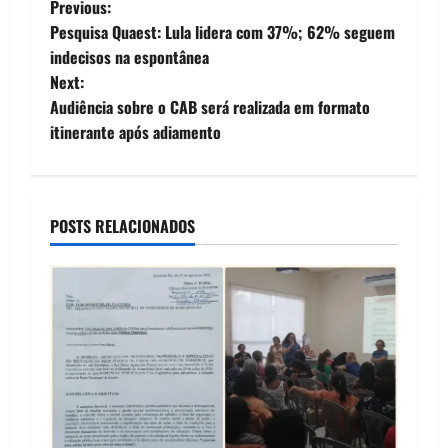
P
Previous:
Pesquisa Quaest: Lula lidera com 37%; 62% seguem
o
indecisos na espontânea
Next:
s
Audiência sobre o CAB será realizada em formato
t
itinerante após adiamento
n
a
POSTS RELACIONADOS
v
i
g
a
t