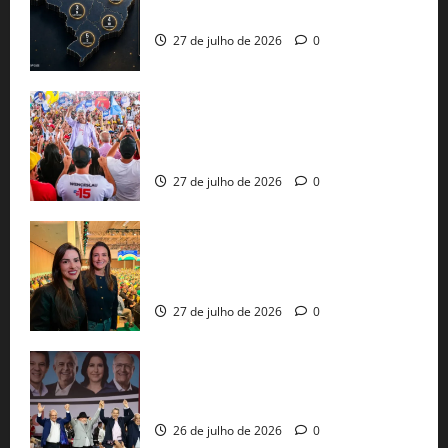
já estão oficializadas
27 de julho de 2026
0
Jerônimo Rodrigues conclui PGP com
30 mil propostas e prepara entrega de
pautas a Lula
27 de julho de 2026
0
Cinthya Marabá e Roberta Roma
representam a Bahia na convenção
nacional do PL em São Paulo
27 de julho de 2026
0
Com Lula e Alckmin, PT oficializa Haddad
ao governo de SP e nacionaliza disputa
26 de julho de 2026
0