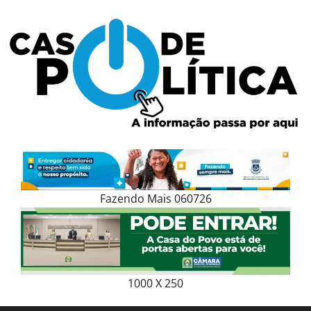
Skip
to
content
Fazendo Mais 060726
1000 X 250