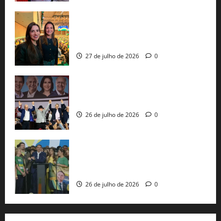
Cinthya Marabá e Roberta Roma
representam a Bahia na convenção
nacional do PL em São Paulo
27 de julho de 2026
0
Com Lula e Alckmin, PT oficializa Haddad
ao governo de SP e nacionaliza disputa
26 de julho de 2026
0
Sem vice, Flávio Bolsonaro oficializa
candidatura sob a sombra de ausências
e as bênçãos de uma IA
26 de julho de 2026
0