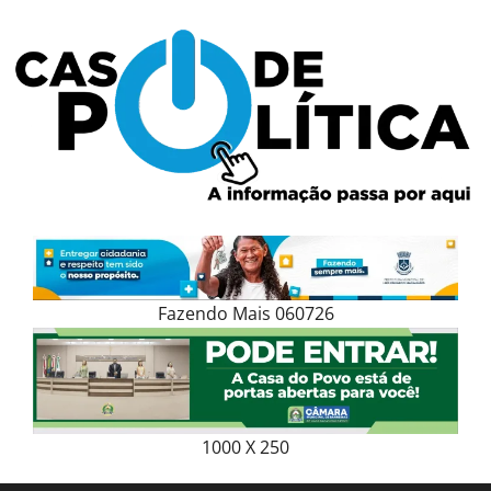
Skip
to
content
Fazendo Mais 060726
1000 X 250