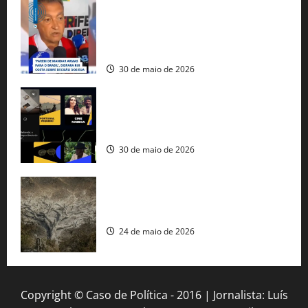
Rui Costa cobra ação dos EUA contra
tráfico de armas e afirma que 80% dos
fuzis apreendidos no Brasil têm origem
americana
30 de maio de 2026
Governo federal lança plataforma
gratuita de streaming com mais de 550
produções brasileiras
30 de maio de 2026
Mudanças climáticas já atingem 85% da
população brasileira, aponta pesquisa
24 de maio de 2026
Copyright © Caso de Política - 2016 | Jornalista: Luís