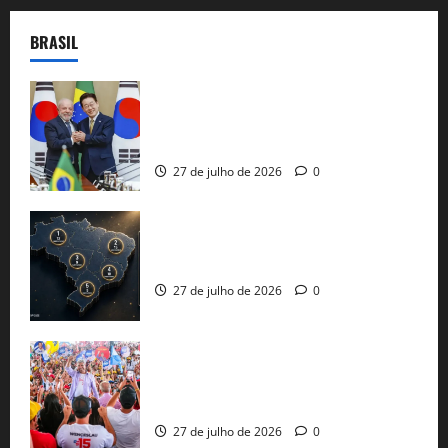
BRASIL
Brasil e Coreia do Sul selam pacto sobre
minerais estratégicos em resposta ao
protecionismo global
27 de julho de 2026
0
51 candidaturas aos governos estaduais
já estão oficializadas
27 de julho de 2026
0
Jerônimo Rodrigues conclui PGP com
30 mil propostas e prepara entrega de
pautas a Lula
27 de julho de 2026
0