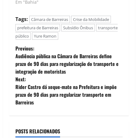
Em "Bahia"
Tags:
Câmara de Barreiras
Crise da Mobilidade
prefeitura de Barreiras
Subsídio Ônibus
transporte
público
Yure Ramon
P
Previous:
Audiência pública na Câmara de Barreiras define
o
prazo de 90 dias para regularização do transporte e
integração de motoristas
s
Next:
t
Rider Castro dá xeque-mate na Prefeitura e impõe
prazo de 90 dias para regularizar transporte em
n
Barreiras
a
v
POSTS RELACIONADOS