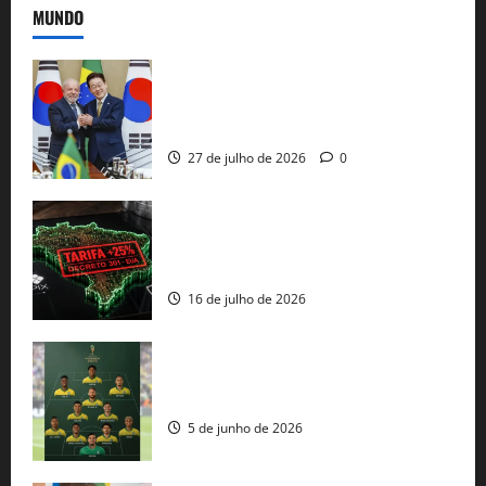
MUNDO
Brasil e Coreia do Sul selam pacto sobre
minerais estratégicos em resposta ao
protecionismo global
27 de julho de 2026
0
EUA taxam Brasil em 25%: Pix e
regulação digital motivam “guerra
comercial” de Washington
16 de julho de 2026
Veja datas e horários dos jogos da
seleção brasileira na Copa do Mundo
5 de junho de 2026