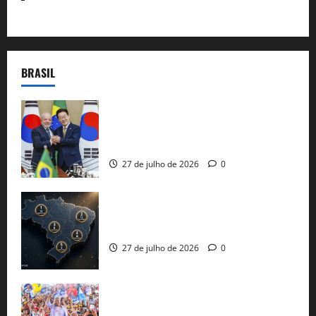
BRASIL
Brasil e Coreia do Sul selam pacto sobre
minerais estratégicos em resposta ao
protecionismo global
27 de julho de 2026
0
51 candidaturas aos governos estaduais
já estão oficializadas
27 de julho de 2026
0
Jerônimo Rodrigues conclui PGP com
30 mil propostas e prepara entrega de