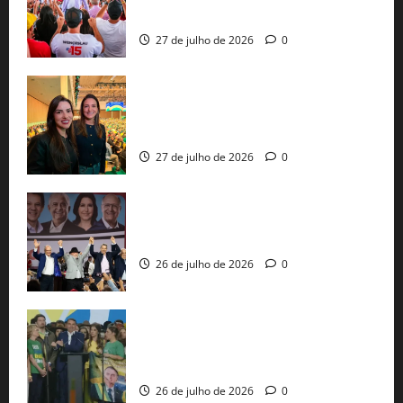
pautas a Lula
27 de julho de 2026
0
Cinthya Marabá e Roberta Roma
representam a Bahia na convenção
nacional do PL em São Paulo
27 de julho de 2026
0
Com Lula e Alckmin, PT oficializa Haddad
ao governo de SP e nacionaliza disputa
26 de julho de 2026
0
Sem vice, Flávio Bolsonaro oficializa
candidatura sob a sombra de ausências
e as bênçãos de uma IA
26 de julho de 2026
0