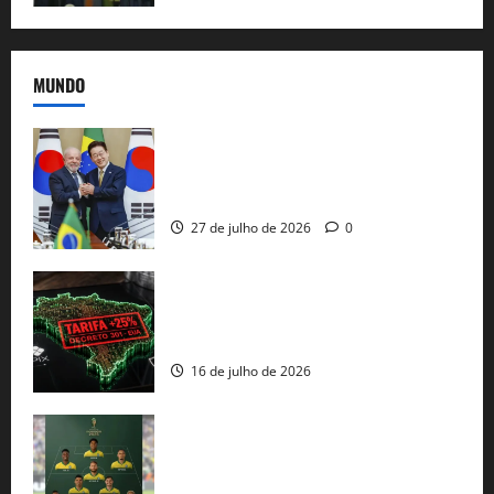
MUNDO
Brasil e Coreia do Sul selam pacto sobre
minerais estratégicos em resposta ao
protecionismo global
27 de julho de 2026
0
EUA taxam Brasil em 25%: Pix e
regulação digital motivam “guerra
comercial” de Washington
16 de julho de 2026
Veja datas e horários dos jogos da
seleção brasileira na Copa do Mundo