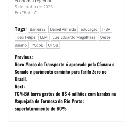
economia regional
5 de junho de 2026
Em "Bahia"
Tags:
Barreiras
Daniel Almeida
educação
IFBA
João Felipe
LEM
Luís Eduardo Magalhães
Oeste
Baiano
PCdoB
UFOB
P
Previous:
Novo Marco do Transporte é aprovado pela Câmara e
o
Senado e pavimenta caminho para Tarifa Zero no
Brasil.
s
Next:
t
TCM-BA barra gastos de R$ 4 milhões com bandas na
Vaquejada de Formosa do Rio Preto:
n
superfaturamento de 60%
a