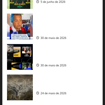
5 de junho de 2026
Rui Costa cobra ação dos EUA contra
tráfico de armas e afirma que 80% dos
fuzis apreendidos no Brasil têm origem
americana
30 de maio de 2026
Governo federal lança plataforma
gratuita de streaming com mais de 550
produções brasileiras
30 de maio de 2026
Mudanças climáticas já atingem 85% da
população brasileira, aponta pesquisa
24 de maio de 2026