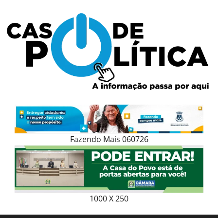
Skip
to
content
Fazendo Mais 060726
1000 X 250