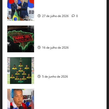
minerais estratégicos em resposta ao
protecionismo global
27 de julho de 2026
0
EUA taxam Brasil em 25%: Pix e
regulação digital motivam “guerra
comercial” de Washington
16 de julho de 2026
Veja datas e horários dos jogos da
seleção brasileira na Copa do Mundo
5 de junho de 2026
Rui Costa cobra ação dos EUA contra
tráfico de armas e afirma que 80% dos
fuzis apreendidos no Brasil têm origem
americana