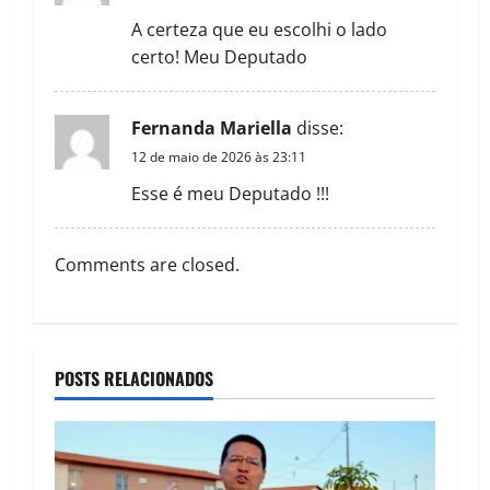
t
A certeza que eu escolhi o lado
certo! Meu Deputado
i
o
Fernanda Mariella
disse:
12 de maio de 2026 às 23:11
n
Esse é meu Deputado !!!
Comments are closed.
POSTS RELACIONADOS