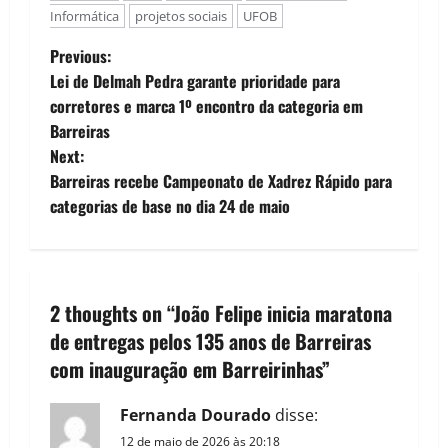
Informática
projetos sociais
UFOB
P
Previous:
Lei de Delmah Pedra garante prioridade para
o
corretores e marca 1º encontro da categoria em
Barreiras
s
Next:
t
Barreiras recebe Campeonato de Xadrez Rápido para
categorias de base no dia 24 de maio
n
a
v
2 thoughts on “
João Felipe inicia maratona
de entregas pelos 135 anos de Barreiras
i
com inauguração em Barreirinhas
”
g
Fernanda Dourado
disse:
a
12 de maio de 2026 às 20:18