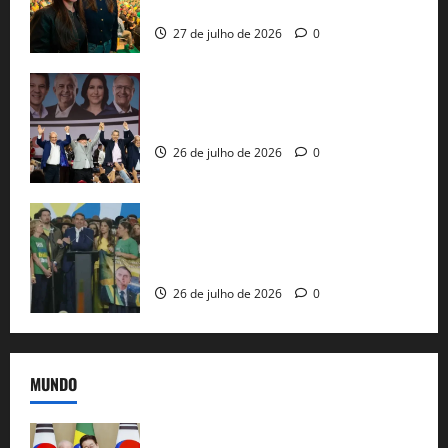
nacional do PL em São Paulo
27 de julho de 2026
0
Com Lula e Alckmin, PT oficializa Haddad
ao governo de SP e nacionaliza disputa
26 de julho de 2026
0
Sem vice, Flávio Bolsonaro oficializa
candidatura sob a sombra de ausências
e as bênçãos de uma IA
26 de julho de 2026
0
MUNDO
Brasil e Coreia do Sul selam pacto sobre