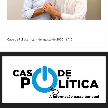
Jerônimo tem 57% de aprovação e 52% defendem
reeleição para 2026, aponta Pesquisa Quaest
Caso de Politica
4 de agosto de 2026
0