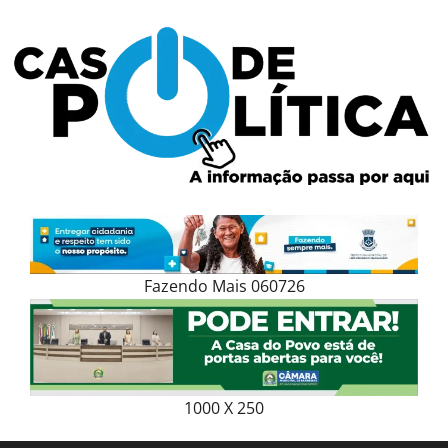
Skip
to
content
Fazendo Mais 060726
1000 X 250