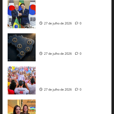
Brasil e Coreia do Sul selam pacto sobre
minerais estratégicos em resposta ao
protecionismo global
27 de julho de 2026
0
51 candidaturas aos governos estaduais
já estão oficializadas
27 de julho de 2026
0
Jerônimo Rodrigues conclui PGP com
30 mil propostas e prepara entrega de
pautas a Lula
27 de julho de 2026
0
Cinthya Marabá e Roberta Roma
representam a Bahia na convenção