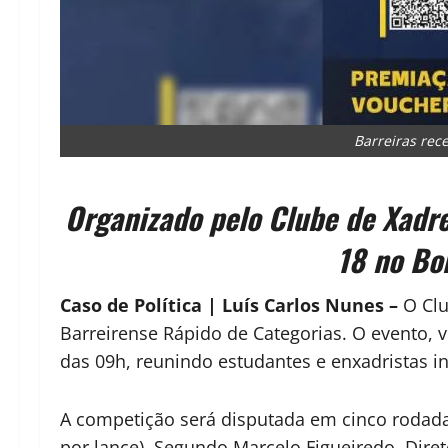
Barreiras rec
Organizado pelo Clube de Xadre
18 no Bo
Caso de Política | Luís Carlos Nunes –
O Clu
Barreirense Rápido de Categorias. O evento, vo
das 09h, reunindo estudantes e enxadristas i
A competição será disputada em cinco rodadas
por lance). Segundo Marcelo Figueiredo, Diret