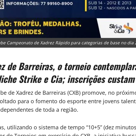
ebe Campeonato de Xadrez Rápido para categorias de base no dia 
z de Barreiras, o torneio contemplar
liche Strike e Cia; inscrições custam
be de Xadrez de Barreiras (CXB) promove, no próxim
ltado para o fomento do esporte entre jovens talentos
ndependentes de toda a região.
, utilizando o sistema de tempo “10+5” (dez minuto
or de Torneios em exercício do CXB, a iniciativa busc