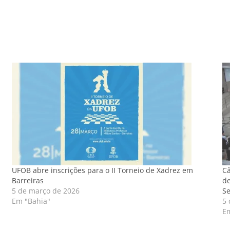
UFOB abre inscrições para o II Torneio de Xadrez em
Câ
Barreiras
de
5 de março de 2026
S
Em "Bahia"
5 
E