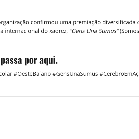
organização confirmou uma premiação diversificada q
a internacional do xadrez,
“Gens Una Sumus”
(Somos 
 passa por aqui.
Escolar #OesteBaiano #GensUnaSumus #CerebroEmA