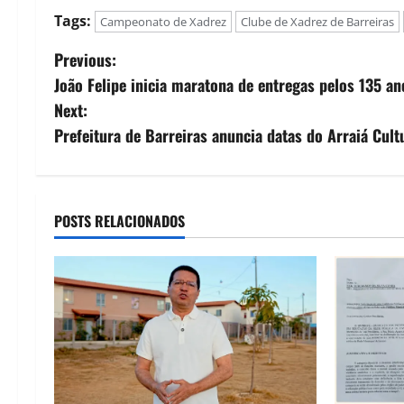
Tags:
Campeonato de Xadrez
Clube de Xadrez de Barreiras
P
Previous:
João Felipe inicia maratona de entregas pelos 135 a
o
Next:
s
Prefeitura de Barreiras anuncia datas do Arraiá Cul
t
n
POSTS RELACIONADOS
a
v
i
g