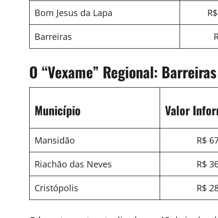
Bom Jesus da Lapa
R$
Barreiras
R
O “Vexame” Regional: Barreira
Município
Valor Info
Mansidão
R$ 6
Riachão das Neves
R$ 3
Cristópolis
R$ 2