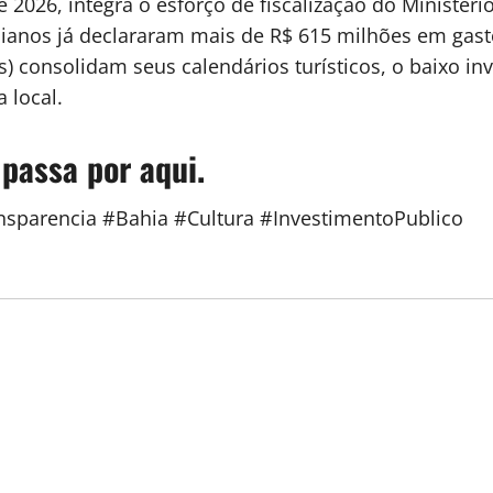
2026, integra o esforço de fiscalização do Ministéri
aianos já declararam mais de R$ 615 milhões em gast
s) consolidam seus calendários turísticos, o baixo i
 local.
 passa por aqui.
sparencia #Bahia #Cultura #InvestimentoPublico