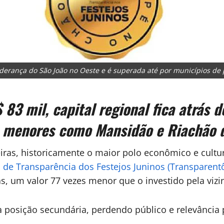
iderança do São João no Oeste e é superada até por municípios de
3 mil, capital regional fica atrás 
s menores como Mansidão e Riachão d
iras, historicamente o maior polo econômico e cultu
l de Transparência dos Festejos Juninos (Transparent
as, um valor 77 vezes menor que o investido pela viz
ma posição secundária, perdendo público e relevânci