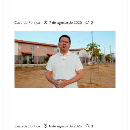
o
aliança com Danilo Henrique e Antônio
Henrique Júnior
n
Caso de Politica
7 de agosto de 2026
0
“Uma casa é o começo de uma nova história”:
Tito celebra avanço de 500 novas moradias na
Vila Amorim e o legado habitacional em
Barreiras
Caso de Politica
6 de agosto de 2026
0