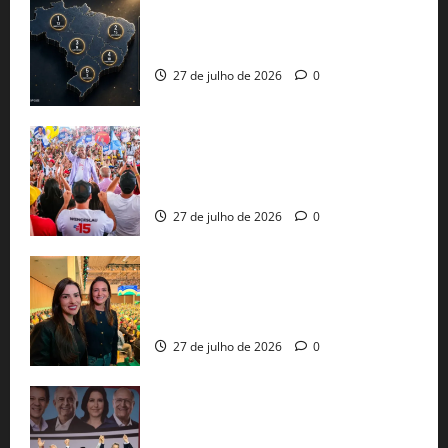
51 candidaturas aos governos estaduais
já estão oficializadas
27 de julho de 2026
0
Jerônimo Rodrigues conclui PGP com
30 mil propostas e prepara entrega de
pautas a Lula
27 de julho de 2026
0
Cinthya Marabá e Roberta Roma
representam a Bahia na convenção
nacional do PL em São Paulo
27 de julho de 2026
0
Com Lula e Alckmin, PT oficializa Haddad
ao governo de SP e nacionaliza disputa