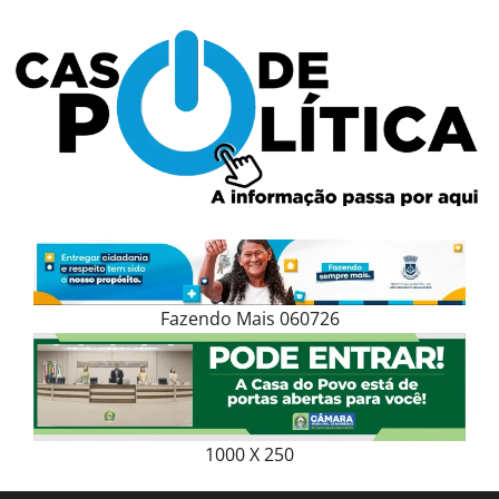
Skip
to
content
Fazendo Mais 060726
1000 X 250