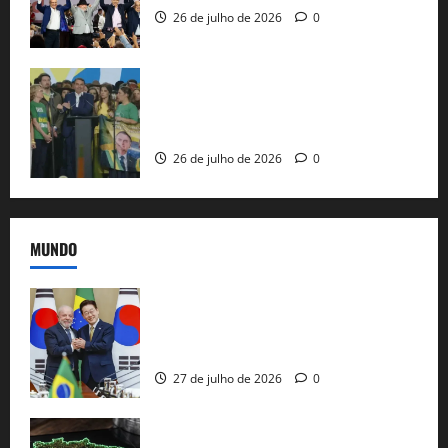
26 de julho de 2026
0
Sem vice, Flávio Bolsonaro oficializa
candidatura sob a sombra de ausências
e as bênçãos de uma IA
26 de julho de 2026
0
MUNDO
Brasil e Coreia do Sul selam pacto sobre
minerais estratégicos em resposta ao
protecionismo global
27 de julho de 2026
0
EUA taxam Brasil em 25%: Pix e