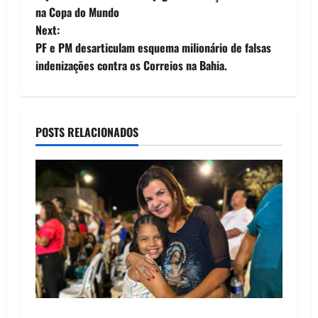
o
na Copa do Mundo
Next:
s
PF e PM desarticulam esquema milionário de falsas
t
indenizações contra os Correios na Bahia.
n
a
POSTS RELACIONADOS
v
i
g
a
t
i
Drª. Graça celebra fé no Riachinho e reafirma