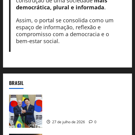
construção de uma sociedade
mais
democrática, plural e informada
.
Assim, o portal se consolida como um
espaço de informação, reflexão e
compromisso com a democracia e o
bem-estar social.
BRASIL
Brasil e Coreia do Sul selam pacto sobre
minerais estratégicos em resposta ao
protecionismo global
27 de julho de 2026
0