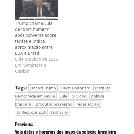
Trump chama Lula
de “bom homem”
após conversa sobre
tarifas e indica
aproximação entre
EUA e Brasil
6 de outubro de 2025
Em "Américas e
Caribe"
Tags:
Donald Trump
Flavio Bolsonaro
Instituto
Democracia em Xeque
Lula
O Globo
política
brasileira
produtos brasileiros
redes sociais
tarifaço dos EUA
Tariflávio
P
Previous:
Veja datas e horários dos jogos da seleção brasileira