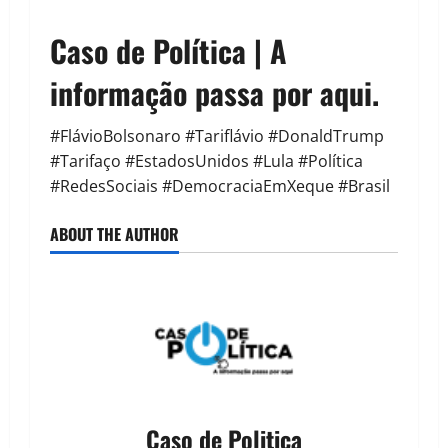
Caso de Política | A
informação passa por aqui.
#FlávioBolsonaro #Tariflávio #DonaldTrump
#Tarifaço #EstadosUnidos #Lula #Política
#RedesSociais #DemocraciaEmXeque #Brasil
ABOUT THE AUTHOR
Caso de Politica