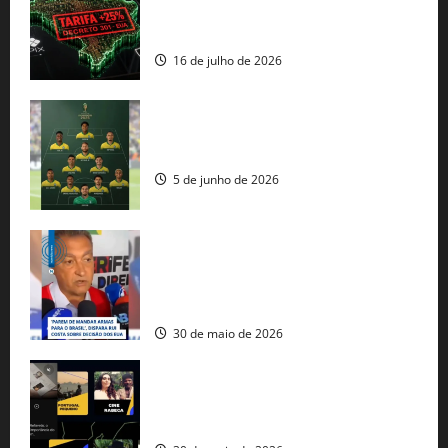
regulação digital motivam “guerra
comercial” de Washington
16 de julho de 2026
Veja datas e horários dos jogos da
seleção brasileira na Copa do Mundo
5 de junho de 2026
Rui Costa cobra ação dos EUA contra
tráfico de armas e afirma que 80% dos
fuzis apreendidos no Brasil têm origem
americana
30 de maio de 2026
Governo federal lança plataforma
gratuita de streaming com mais de 550
produções brasileiras