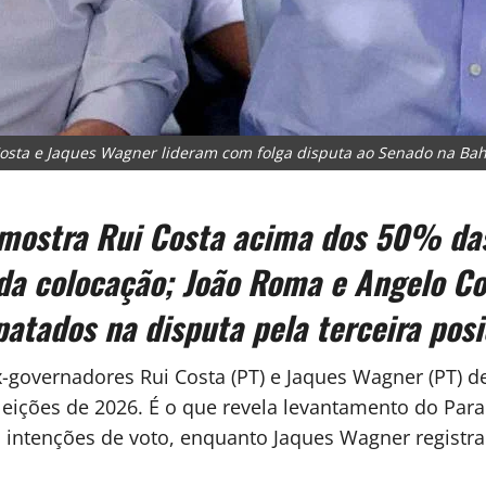
osta e Jaques Wagner lideram com folga disputa ao Senado na Bah
mostra Rui Costa acima dos 50% das
da colocação; João Roma e Angelo C
atados na disputa pela terceira posi
-governadores Rui Costa (PT) e Jaques Wagner (PT) d
eições de 2026. É o que revela levantamento do Para
s intenções de voto, enquanto Jaques Wagner registr