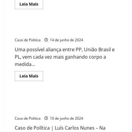
Read
Leia Mais
more
about
Otoniel
Teixeira
anunciará
Lançamento da pré-candidatura de Tito e Emerson
seu
agita Barreiras e desafia estratégias dos adversários
vice
de
Caso de Politica
14 de junho de 2024
chapa
nesta
Uma possível aliança entre PP, União Brasil e
2ª
feira;
PL, vem cada vez mais ganhando corpo a
nome
deve
medida...
sair
do
PL
Read
Leia Mais
more
about
Lançamento
da
pré-
O PL de Barreiras emite Nota e desautoriza membros
candidatura
de falarem sobre pré-candidatura majoritária para
de
Tito
vice na chapa com o União Brasil
e
Emerson
Caso de Politica
10 de junho de 2024
agita
Barreiras
Caso de Política | Luís Carlos Nunes – Na
e