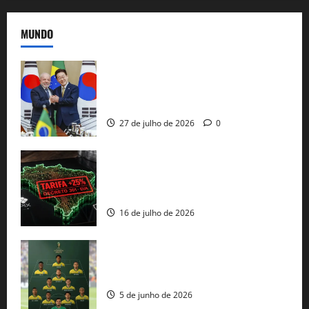
MUNDO
Brasil e Coreia do Sul selam pacto sobre
minerais estratégicos em resposta ao
protecionismo global
27 de julho de 2026
0
EUA taxam Brasil em 25%: Pix e
regulação digital motivam “guerra
comercial” de Washington
16 de julho de 2026
Veja datas e horários dos jogos da
seleção brasileira na Copa do Mundo
5 de junho de 2026