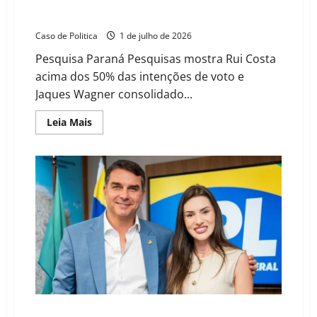
Rui Costa e Jaques Wagner lideram com folga disputa
ao Senado na Bahia
Caso de Politica
1 de julho de 2026
Pesquisa Paraná Pesquisas mostra Rui Costa
acima dos 50% das intenções de voto e
Jaques Wagner consolidado...
Read
Leia Mais
more
about
Rui
Costa
e
Jaques
Wagner
lideram
com
folga
disputa
ao
Senado
na
Bahia
Confirmada a pré-candidatura de Cinthya Marabá pelo