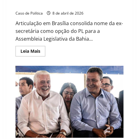
PL
Caso de Política
8 de abril de 2026
Articulação em Brasília consolida nome da ex-
secretária como opção do PL para a
Assembleia Legislativa da Bahia...
Read
Leia Mais
more
about
Confirmada
a
pré-
candidatura
de
Cinthya
Marabá
pelo
PL