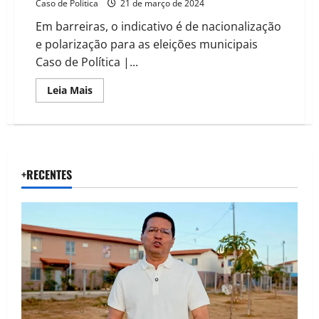
Caso de Politica
21 de março de 2024
Em barreiras, o indicativo é de nacionalização
e polarização para as eleições municipais
Caso de Política |...
Read
Leia Mais
more
about
Zito
e
Otoniel,
em
Brasília
selam
+RECENTES
acordo
com
o
PL
de
Bolsonaro
com
vista
as
eleições
de
2024