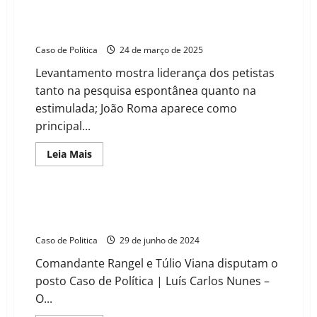
Wagner e Rui Costa lideram corrida pelo Senado na
Bahia, aponta Paraná Pesquisas
Caso de Política
24 de março de 2025
Levantamento mostra liderança dos petistas
tanto na pesquisa espontânea quanto na
estimulada; João Roma aparece como
principal...
Read
Leia Mais
more
about
Wagner
e
Rui
Otoniel Teixeira anunciará seu vice de chapa nesta 2ª
Costa
feira; nome deve sair do PL
lideram
corrida
Caso de Politica
29 de junho de 2024
pelo
Senado
Comandante Rangel e Túlio Viana disputam o
na
Bahia,
posto Caso de Política | Luís Carlos Nunes –
aponta
Paraná
O...
Pesquisas