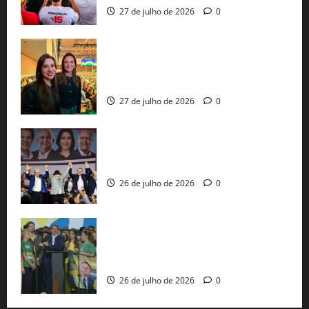
27 de julho de 2026
0
Cinthya Marabá e Roberta Roma
representam a Bahia na convenção
nacional do PL em São Paulo
27 de julho de 2026
0
Com Lula e Alckmin, PT oficializa Haddad
ao governo de SP e nacionaliza disputa
26 de julho de 2026
0
Sem vice, Flávio Bolsonaro oficializa
candidatura sob a sombra de ausências
e as bênçãos de uma IA
26 de julho de 2026
0