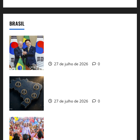
BRASIL
Brasil e Coreia do Sul selam pacto sobre
minerais estratégicos em resposta ao
protecionismo global
27 de julho de 2026
0
51 candidaturas aos governos estaduais
já estão oficializadas
27 de julho de 2026
0
Jerônimo Rodrigues conclui PGP com
30 mil propostas e prepara entrega de
pautas a Lula