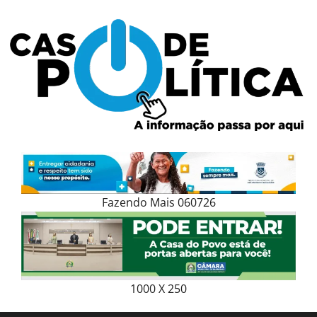
Skip
to
content
Fazendo Mais 060726
1000 X 250