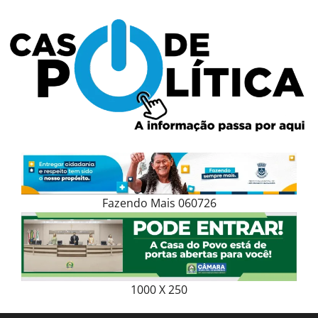
Skip
to
content
Fazendo Mais 060726
1000 X 250