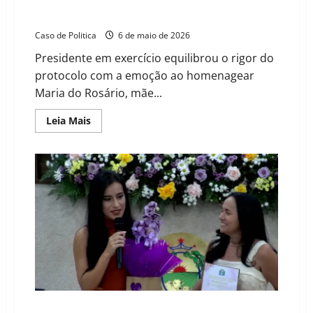
Carmélia da Mata rege noite de honrarias e exalta a
“maternidade real” no Legislativo de Barreiras
Caso de Politica
6 de maio de 2026
Presidente em exercício equilibrou o rigor do
protocolo com a emoção ao homenagear
Maria do Rosário, mãe...
Read
Leia Mais
more
about
Carmélia
da
Mata
rege
noite
de
honrarias
e
exalta
a
“maternidade
real”
no
Legislativo
de
Barreiras
Tetéia Chaves celebra a dedicação e o propósito