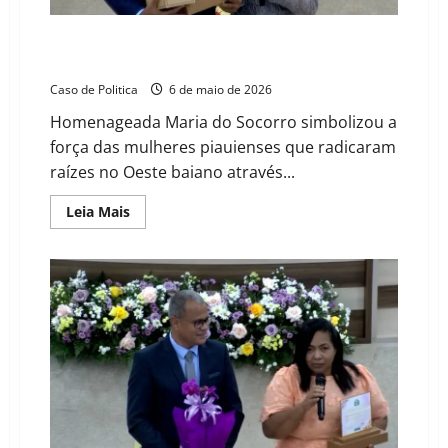
em
Barreiras
Aos 80 anos, matriarca de 11 filhos recebe tributo de
Allan do Allanbick na Câmara de Barreiras
Caso de Politica
6 de maio de 2026
Homenageada Maria do Socorro simbolizou a
força das mulheres piauienses que radicaram
raízes no Oeste baiano através...
Read
Leia Mais
more
about
Aos
80
anos,
matriarca
de
11
filhos
recebe
tributo
de
Allan
do
Allanbick
na