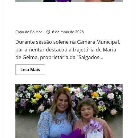
Câmara
de
Barreiras
Vereador Tatico e Dona Gil: homenagem celebra união
familiar e o sucesso da mulher empreendedora em
Barreiras
Caso de Politica
6 de maio de 2026
Durante sessão solene na Câmara Municipal,
parlamentar destacou a trajetória de Maria
de Gelma, proprietária da “Salgados...
Read
Leia Mais
more
about
Vereador
Tatico
e
Dona
Gil:
homenagem
celebra
união
familiar
e
o
sucesso
da