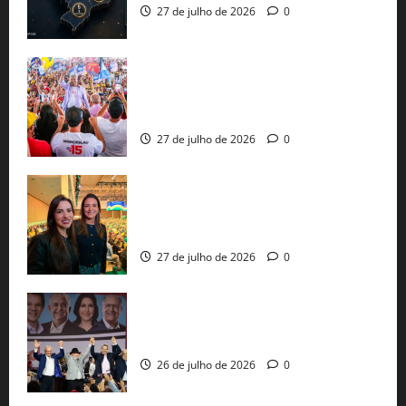
27 de julho de 2026
0
Jerônimo Rodrigues conclui PGP com
30 mil propostas e prepara entrega de
pautas a Lula
27 de julho de 2026
0
Cinthya Marabá e Roberta Roma
representam a Bahia na convenção
nacional do PL em São Paulo
27 de julho de 2026
0
Com Lula e Alckmin, PT oficializa Haddad
ao governo de SP e nacionaliza disputa
26 de julho de 2026
0