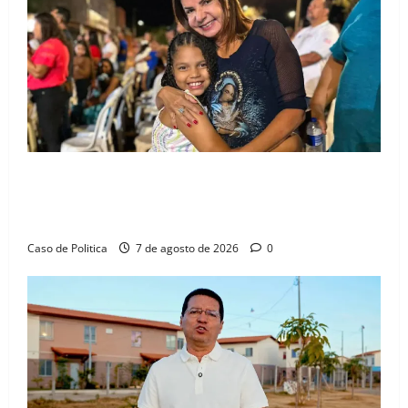
na
Câmara
de
Barreiras
Drª. Graça celebra fé no Riachinho e reafirma
aliança com Danilo Henrique e Antônio Henrique
Júnior
Caso de Politica
7 de agosto de 2026
0