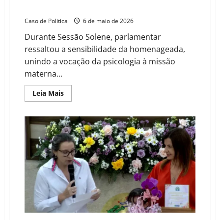
materno em homenagem à psicóloga Kelly Nunes
Caso de Politica
6 de maio de 2026
Durante Sessão Solene, parlamentar
ressaltou a sensibilidade da homenageada,
unindo a vocação da psicologia à missão
materna...
Read
Leia Mais
more
about
Tetéia
Chaves
celebra
a
dedicação
e
o
propósito
materno
em
homenagem
à
psicóloga
Kelly
Nunes