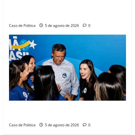
SINPROFE pede audiência pública na Câmara de
Barreiras sobre crise na educação e monitora
compromissos da SEDUC
Caso de Politica
5 de agosto de 2026
0
Barreiras recebe Cinthya Marabá e Zito Barbosa em
dia marcado pelo diálogo e força feminina
Caso de Politica
5 de agosto de 2026
0