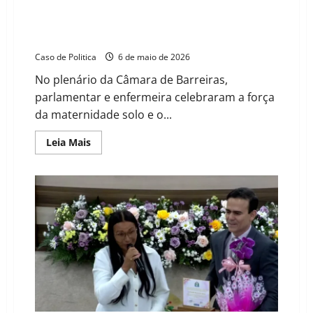
Vínculo de duas décadas e dedicação à saúde
neonatal marcam homenagem de Dra. Graça Melo a
Cátie Borba
Caso de Politica
6 de maio de 2026
No plenário da Câmara de Barreiras,
parlamentar e enfermeira celebraram a força
da maternidade solo e o...
Read
Leia Mais
more
about
Vínculo
de
duas
décadas
e
dedicação
à
saúde
neonatal
marcam
homenagem
de
Dra.
Graça
Melo