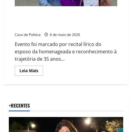
mulher
empreendedora
em
Barreiras
Delmah Pedra celebra Dia das Mães com homenagem
emocionante à Professora Lurdinha na Câmara de
Barreiras
Caso de Politica
6 de maio de 2026
Evento foi marcado por recital lírico do
esposo da homenageada e reconhecimento à
trajetória de 35 anos...
Read
Leia Mais
more
about
Delmah
Pedra
celebra
Dia
das
Mães
+RECENTES
com
homenagem
emocionante
à
Professora
Lurdinha