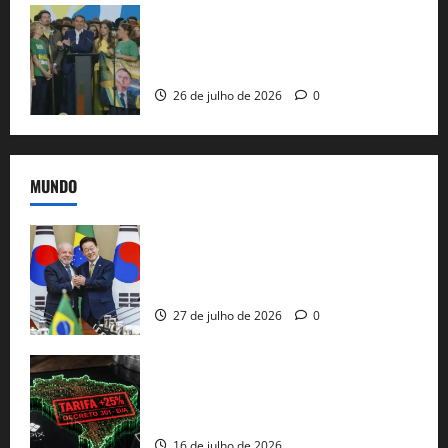
Sem vice, Flávio Bolsonaro oficializa
candidatura sob a sombra de ausências
e as bênçãos de uma IA
26 de julho de 2026
0
MUNDO
Brasil e Coreia do Sul selam pacto sobre
minerais estratégicos em resposta ao
protecionismo global
27 de julho de 2026
0
EUA taxam Brasil em 25%: Pix e
regulação digital motivam “guerra
comercial” de Washington
16 de julho de 2026