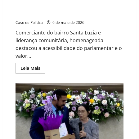
a
Cátie
Rider Castro reverencia o pioneirismo de Dona
Borba
Neidinha e a resiliência da mãe solo em Barreiras
Caso de Politica
6 de maio de 2026
Comerciante do bairro Santa Luzia e
liderança comunitária, homenageada
destacou a acessibilidade do parlamentar e o
valor...
Read
Leia Mais
more
about
Rider
Castro
reverencia
o
pioneirismo
de
Dona
Neidinha
e
a
resiliência
da
mãe
solo