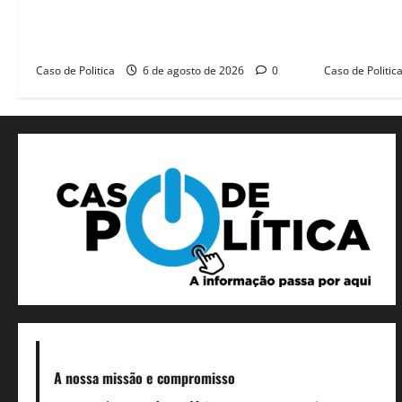
novas moradias na Vila Amorim e o
educação e
legado habitacional em Barreiras
SEDUC
Caso de Politica
6 de agosto de 2026
0
Caso de Politic
A nossa missão
e compromisso