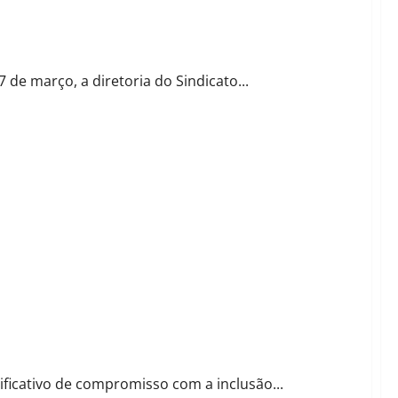
a estratégias com parceiros-chave para AgroFormosa 2024
7 de março, a diretoria do Sindicato...
alecendo a inclusão social
ificativo de compromisso com a inclusão...