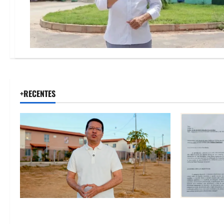
+RECENTES
“Uma casa é o começo de uma nova
SINPROFE pe
história”: Tito celebra avanço de 500
Câmara de B