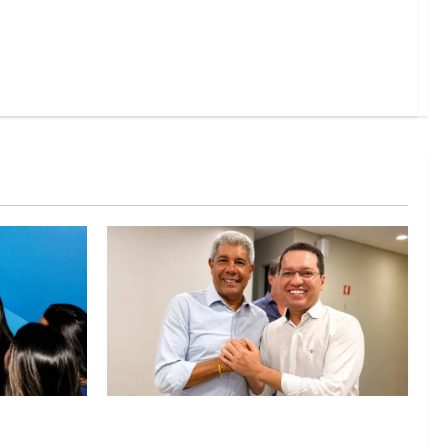
abá e Zito
Jerônimo tem 57% de aprovação e 52%
 diálogo e
defendem reeleição para 2026, aponta