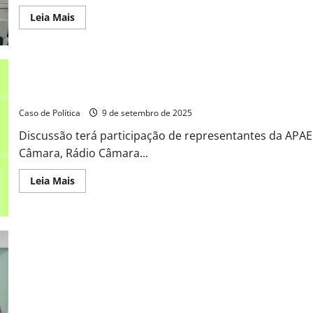
e
causas
Read
Leia Mais
sociais
more
em
about
Barreiras
APAE
de
Barreiras:
Tribuna
Popular
Câmara de Barreiras debate ações da APAE e direitos das pessoa
na
Câmara
Caso de Política
9 de setembro de 2025
Municipal
amplia
debate
Discussão terá participação de representantes da APAE 
sobre
Câmara, Rádio Câmara...
Inclusão
e
Direitos
Read
Leia Mais
das
more
Pessoas
about
com
Câmara
Deficiência
de
Barreiras
debate
ações
da
APAE
e
direitos
das
pessoas