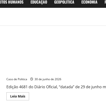
EITOS HUMANOS
EDUCAÇÃO
GEOPOLÍTICA
ECONOMIA
Barreiras rompe a barreira do tempo: Prefeitura publica ontem 
Caso de Politica
30 de junho de 2026
Edição 4681 do Diário Oficial, “datada” de 29 de junho m
Read
Leia Mais
more
about
Barreiras