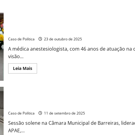
rompe
a
barreira
do
tempo:
Vereadora Dicíola Baqueiro homenageia Dra. Isa Bessa: uma vida
Prefeitura
publica
em Barreiras
ontem
o
Caso de Política
23 de outubro de 2025
resultado
de
A médica anestesiologista, com 46 anos de atuação na ci
hoje
sobre
visão...
Conselho
de
Saúde
Read
Leia Mais
more
about
Vereadora
Dicíola
Baqueiro
homenageia
Dra.
APAE de Barreiras: Tribuna Popular na Câmara Municipal amplia 
Isa
Deficiência
Bessa:
uma
Caso de Política
11 de setembro de 2025
vida
dedicada
Sessão solene na Câmara Municipal de Barreiras, lider
à
medicina,
APAE,...
empreendedorismo