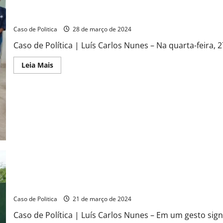
com
deficiência
Sindicato dos Produtores Rurais de Formosa do Rio Preto alinh
em
Tribuna
Caso de Politica
28 de março de 2024
Popular
Caso de Política | Luís Carlos Nunes – Na quarta-feira, 2
Read
Leia Mais
more
about
Sindicato
dos
Produtores
Rurais
de
Formosa
do
Rio
Preto
alinha
estratégias
com
parceiros-
chave
para
Tito entrega sistema de Energia Solar na APAE de Barreiras, fort
AgroFormosa
2024
Caso de Politica
21 de março de 2024
Caso de Política | Luís Carlos Nunes – Em um gesto sign