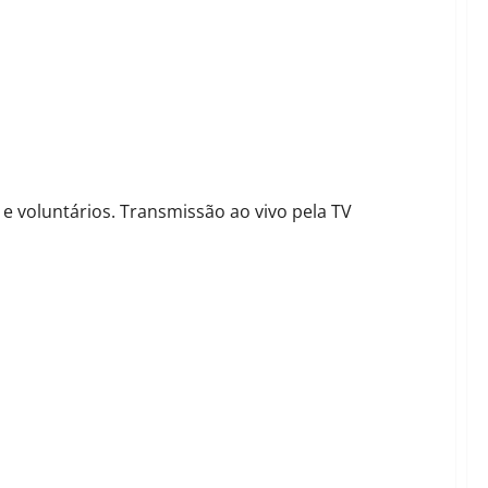
s com deficiência em Tribuna Popular
e voluntários. Transmissão ao vivo pela TV