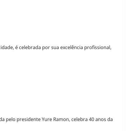
 dedicada à medicina, empreendedorismo e causas sociais
dade, é celebrada por sua excelência profissional,
debate sobre Inclusão e Direitos das Pessoas com
ada pelo presidente Yure Ramon, celebra 40 anos da