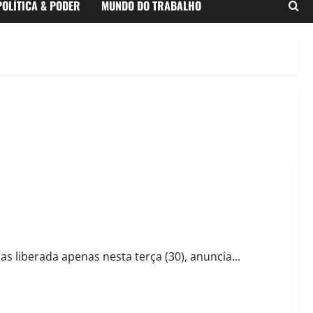
POLÍTICA & PODER
MUNDO DO TRABALHO
o resultado de hoje sobre Conselho de Saúde
as liberada apenas nesta terça (30), anuncia...