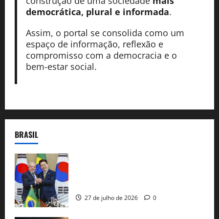
construção de uma sociedade
mais
democrática, plural e informada
.
Assim, o portal se consolida como um
espaço de informação, reflexão e
compromisso com a democracia e o
bem-estar social.
BRASIL
Brasil e Coreia do Sul selam pacto sobre
minerais estratégicos em resposta ao
protecionismo global
27 de julho de 2026
0