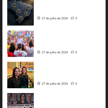
51 candidaturas aos governos estaduais
já estão oficializadas
27 de julho de 2026
0
Jerônimo Rodrigues conclui PGP com
30 mil propostas e prepara entrega de
pautas a Lula
27 de julho de 2026
0
Cinthya Marabá e Roberta Roma
representam a Bahia na convenção
nacional do PL em São Paulo
27 de julho de 2026
0
Com Lula e Alckmin, PT oficializa Haddad
ao governo de SP e nacionaliza disputa