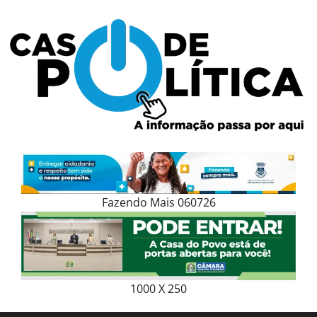
Skip
to
content
Fazendo Mais 060726
1000 X 250