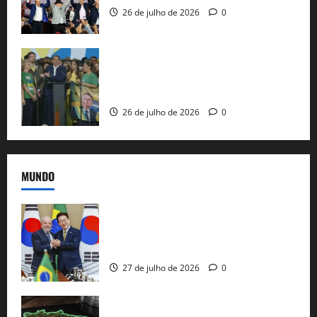
26 de julho de 2026
0
Sem vice, Flávio Bolsonaro oficializa
candidatura sob a sombra de ausências
e as bênçãos de uma IA
26 de julho de 2026
0
MUNDO
Brasil e Coreia do Sul selam pacto sobre
minerais estratégicos em resposta ao
protecionismo global
27 de julho de 2026
0
EUA taxam Brasil em 25%: Pix e