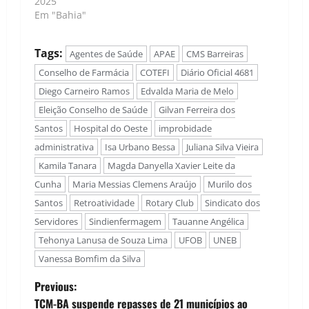
2025
Em "Bahia"
Tags:
Agentes de Saúde
APAE
CMS Barreiras
Conselho de Farmácia
COTEFI
Diário Oficial 4681
Diego Carneiro Ramos
Edvalda Maria de Melo
Eleição Conselho de Saúde
Gilvan Ferreira dos
Santos
Hospital do Oeste
improbidade
administrativa
Isa Urbano Bessa
Juliana Silva Vieira
Kamila Tanara
Magda Danyella Xavier Leite da
Cunha
Maria Messias Clemens Araújo
Murilo dos
Santos
Retroatividade
Rotary Club
Sindicato dos
Servidores
Sindienfermagem
Tauanne Angélica
Tehonya Lanusa de Souza Lima
UFOB
UNEB
Vanessa Bomfim da Silva
P
Previous:
TCM-BA suspende repasses de 21 municípios ao