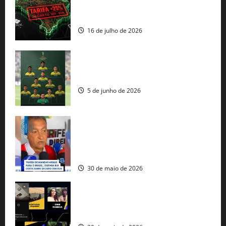
regulação digital motivam “guerra
comercial” de Washington
16 de julho de 2026
Veja datas e horários dos jogos da
seleção brasileira na Copa do Mundo
5 de junho de 2026
Rui Costa cobra ação dos EUA contra
tráfico de armas e afirma que 80% dos
fuzis apreendidos no Brasil têm origem
americana
30 de maio de 2026
Governo federal lança plataforma
gratuita de streaming com mais de 550
produções brasileiras