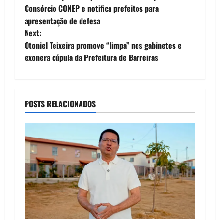
o
Consórcio CONEP e notifica prefeitos para
apresentação de defesa
s
Next:
t
Otoniel Teixeira promove “limpa” nos gabinetes e
exonera cúpula da Prefeitura de Barreiras
n
a
POSTS RELACIONADOS
v
i
g
a
t
i