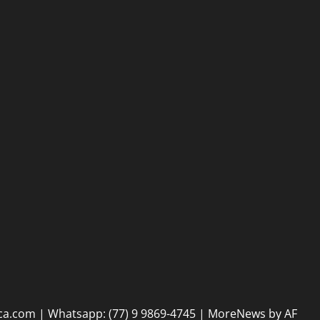
as
na
maio de
2026
30 de
30 de
maio de
maio de
2026
2026
tica.com | Whatsapp: (77) 9 9869-4745
|
MoreNews
by AF