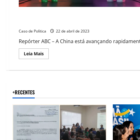
China é grande rival na corrida por tecnologia, admite pres
Caso de Política
22 de abril de 2023
Repórter ABC – A China está avançando rapidamente 
Read
Leia Mais
more
about
China
é
grande
rival
na
corrida
+RECENTES
por
tecnologia,
admite
presidente
da
Microsoft