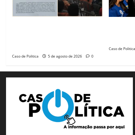
SINPROFE pede audiência pública na
Barreiras r
Câmara de Barreiras sobre crise na
Barbosa em 
educação e monitora compromissos da
força femin
SEDUC
Caso de Politic
Caso de Politica
5 de agosto de 2026
0