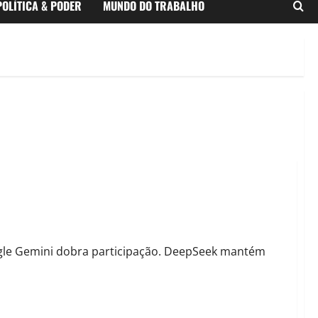
POLÍTICA & PODER
MUNDO DO TRABALHO
emini é quem mais cresce
gle Gemini dobra participação. DeepSeek mantém