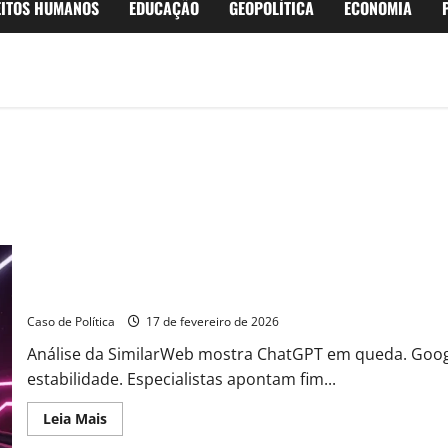
EITOS HUMANOS
EDUCAÇÃO
GEOPOLÍTICA
ECONOMIA
DeepSeek se consolida como 3ª força no mercado de IAs, mas G
Caso de Política
17 de fevereiro de 2026
Análise da SimilarWeb mostra ChatGPT em queda. Goo
estabilidade. Especialistas apontam fim...
Read
Leia Mais
more
about