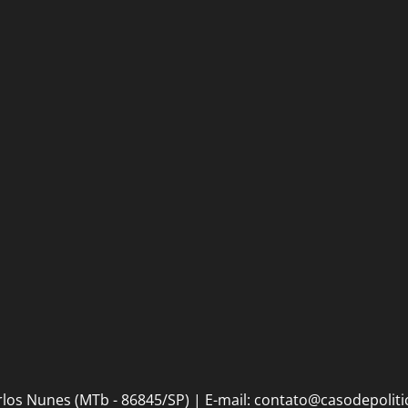
bênçãos
julho de
de uma
2026
IA
0
26 de
julho de
2026
0
 Carlos Nunes (MTb - 86845/SP) | E-mail: contato@casodepoli