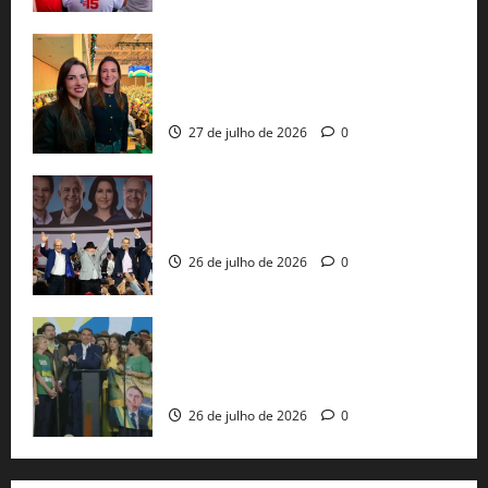
Cinthya Marabá e Roberta Roma
representam a Bahia na convenção
nacional do PL em São Paulo
27 de julho de 2026
0
Com Lula e Alckmin, PT oficializa Haddad
ao governo de SP e nacionaliza disputa
26 de julho de 2026
0
Sem vice, Flávio Bolsonaro oficializa
candidatura sob a sombra de ausências
e as bênçãos de uma IA
26 de julho de 2026
0