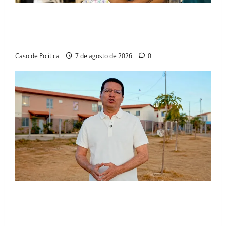
Drª. Graça celebra fé no Riachinho e reafirma
aliança com Danilo Henrique e Antônio Henrique
Júnior
Caso de Politica
7 de agosto de 2026
0
“Uma casa é o começo de uma nova história”: Tito
celebra avanço de 500 novas moradias na Vila
Amorim e o legado habitacional em Barreiras