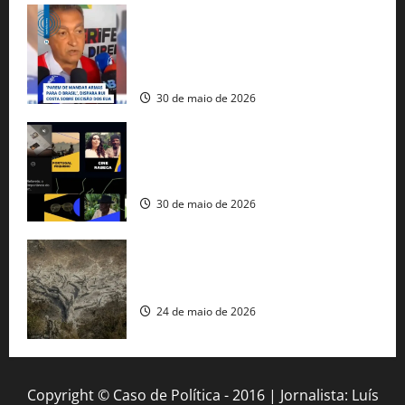
Rui Costa cobra ação dos EUA contra
tráfico de armas e afirma que 80% dos
fuzis apreendidos no Brasil têm origem
americana
30 de maio de 2026
Governo federal lança plataforma
gratuita de streaming com mais de 550
produções brasileiras
30 de maio de 2026
Mudanças climáticas já atingem 85% da
população brasileira, aponta pesquisa
24 de maio de 2026
Copyright © Caso de Política - 2016 | Jornalista: Luís