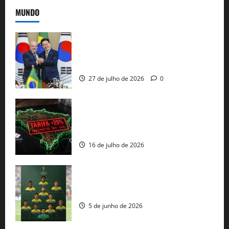
MUNDO
Brasil e Coreia do Sul selam pacto sobre
minerais estratégicos em resposta ao
protecionismo global
27 de julho de 2026
0
EUA taxam Brasil em 25%: Pix e
regulação digital motivam “guerra
comercial” de Washington
16 de julho de 2026
Veja datas e horários dos jogos da
seleção brasileira na Copa do Mundo
5 de junho de 2026