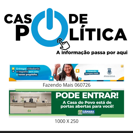
Skip
to
content
Fazendo Mais 060726
1000 X 250