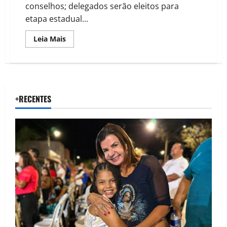
conselhos; delegados serão eleitos para
etapa estadual...
Read
Leia Mais
more
about
Barreiras
realizará
1ª
Conferência
Municipal
dos
+RECENTES
Direitos
da
Pessoa
Idosa
em
junho