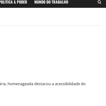
POLÍTICA & PODER
MUNDO DO TRABALHO
liência da mãe solo em Barreiras
ária, homenageada destacou a acessibilidade do