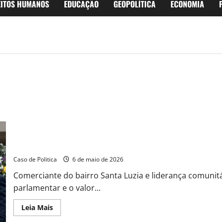
EITOS HUMANOS
EDUCAÇÃO
GEOPOLÍTICA
ECONOMIA
Rider Castro reverencia o pioneirismo de Dona Neidinha e a resi
Caso de Politica
6 de maio de 2026
Comerciante do bairro Santa Luzia e liderança comunit
parlamentar e o valor...
Read
Leia Mais
more
about