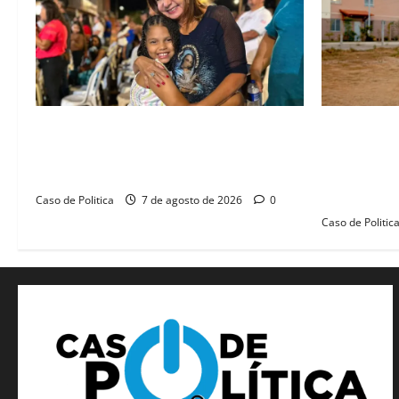
Drª. Graça celebra fé no Riachinho e
“Uma casa 
reafirma aliança com Danilo Henrique e
história”: 
Antônio Henrique Júnior
novas morad
legado habi
Caso de Politica
7 de agosto de 2026
0
Caso de Politic