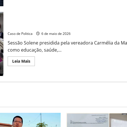
Rider
Castro
reverencia
o
pioneirismo
de
Câmara de Barreiras celebra o Dia das Mães com homenagens a 
Dona
Neidinha
Caso de Politica
6 de maio de 2026
e
a
Sessão Solene presidida pela vereadora Carmélia da Ma
resiliência
da
como educação, saúde,...
mãe
solo
em
Read
Leia Mais
Barreiras
more
about
Câmara
de
Barreiras
celebra
o
Dia
das
Mães
com
homenagens
a
16
mulheres
e