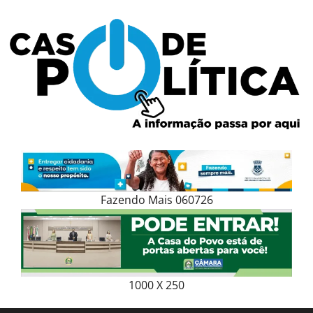
Skip
to
content
Fazendo Mais 060726
1000 X 250