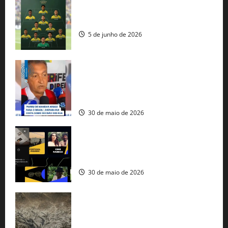
Veja datas e horários dos jogos da
seleção brasileira na Copa do Mundo
5 de junho de 2026
Rui Costa cobra ação dos EUA contra
tráfico de armas e afirma que 80% dos
fuzis apreendidos no Brasil têm origem
americana
30 de maio de 2026
Governo federal lança plataforma
gratuita de streaming com mais de 550
produções brasileiras
30 de maio de 2026
Mudanças climáticas já atingem 85% da
população brasileira, aponta pesquisa