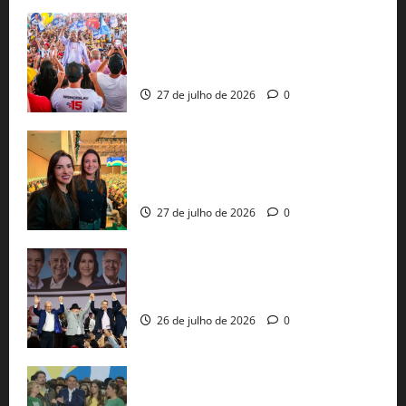
Jerônimo Rodrigues conclui PGP com
30 mil propostas e prepara entrega de
pautas a Lula
27 de julho de 2026
0
Cinthya Marabá e Roberta Roma
representam a Bahia na convenção
nacional do PL em São Paulo
27 de julho de 2026
0
Com Lula e Alckmin, PT oficializa Haddad
ao governo de SP e nacionaliza disputa
26 de julho de 2026
0
Sem vice, Flávio Bolsonaro oficializa
candidatura sob a sombra de ausências