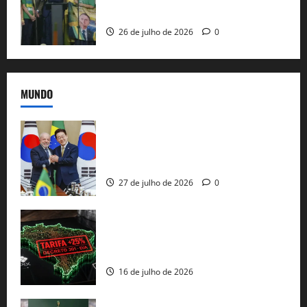
e as bênçãos de uma IA
26 de julho de 2026
0
MUNDO
Brasil e Coreia do Sul selam pacto sobre
minerais estratégicos em resposta ao
protecionismo global
27 de julho de 2026
0
EUA taxam Brasil em 25%: Pix e
regulação digital motivam “guerra
comercial” de Washington
16 de julho de 2026