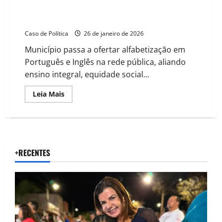
LEM implanta escolas municipais bilíngues em tempo
integral e inaugura modelo inédito na Bahia
Caso de Política
26 de janeiro de 2026
Município passa a ofertar alfabetização em
Português e Inglês na rede pública, aliando
ensino integral, equidade social...
Read
Leia Mais
more
about
LEM
implanta
escolas
municipais
bilíngues
em
+RECENTES
tempo
integral
e
inaugura
modelo
inédito
na
Bahia