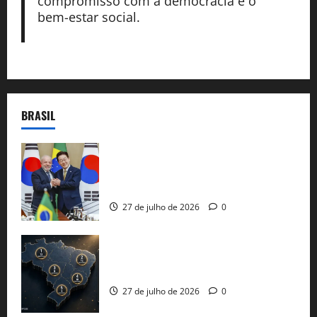
compromisso com a democracia e o
bem-estar social.
BRASIL
Brasil e Coreia do Sul selam pacto sobre
minerais estratégicos em resposta ao
protecionismo global
27 de julho de 2026
0
51 candidaturas aos governos estaduais
já estão oficializadas
27 de julho de 2026
0