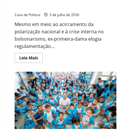
Michelle Bolsonaro surpreende ao celebrar política
bilíngue para surdos anunciada pelo governo Lula
Caso de Politica
3 de julho de 2026
Mesmo em meio ao acirramento da
polarização nacional e à crise interna no
bolsonarismo, ex-primeira-dama elogia
regulamentação...
Read
Leia Mais
more
about
Michelle
Bolsonaro
surpreende
ao
celebrar
política
bilíngue
para
surdos
anunciada
pelo
governo
Lula