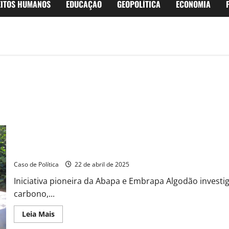
EITOS HUMANOS
EDUCAÇÃO
GEOPOLÍTICA
ECONOMIA
Projeto inédito mapeia carbono no solo do oeste baiano para agr
Caso de Política
22 de abril de 2025
Iniciativa pioneira da Abapa e Embrapa Algodão investi
carbono,...
Read
Leia Mais
more
about