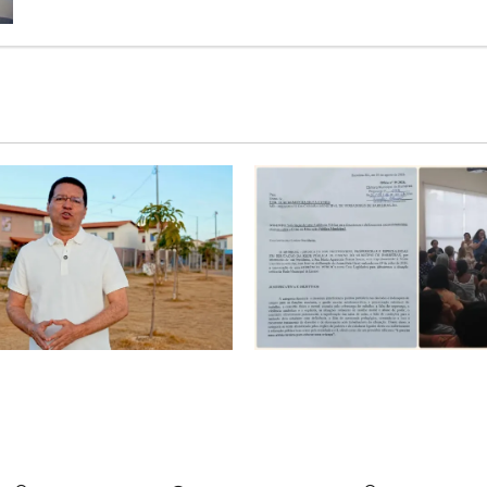
Projeto
inédito
mapeia
carbono
no
solo
do
oeste
baiano
para
agricultura
sustentável
é o começo de uma nova
SINPROFE pede audiência púb
Tito celebra avanço de 500
Câmara de Barreiras sobre c
ias na Vila Amorim e o
educação e monitora compro
tacional em Barreiras
SEDUC