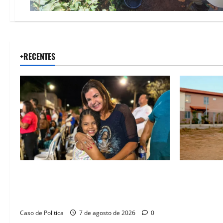
+RECENTES
Drª. Graça celebra fé no Riachinho e
“Uma casa 
reafirma aliança com Danilo Henrique e
história”: 
Antônio Henrique Júnior
novas morad
legado habi
Caso de Politica
7 de agosto de 2026
0