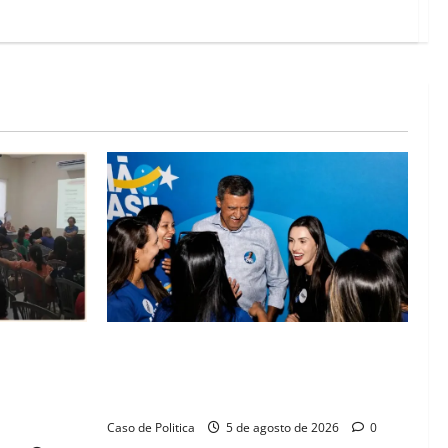
lica na
Barreiras recebe Cinthya Marabá e Zito
rise na
Barbosa em dia marcado pelo diálogo e
missos da
força feminina
Caso de Politica
5 de agosto de 2026
0