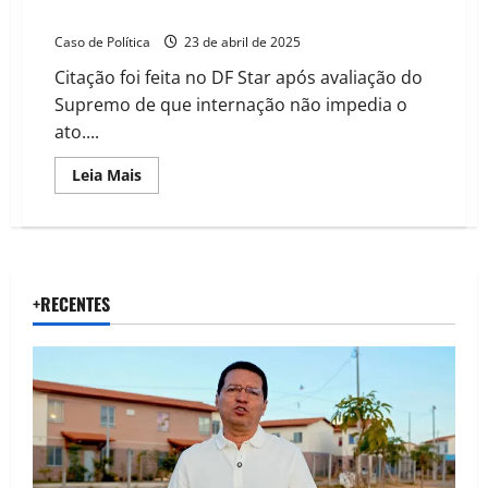
e ex-presidente assina mandado no hospital
Caso de Política
23 de abril de 2025
Citação foi feita no DF Star após avaliação do
Supremo de que internação não impedia o
ato....
Read
Leia Mais
more
about
STF
autoriza
intimação
de
Bolsonaro
na
+RECENTES
UTI
após
live
e
ex-
presidente
assina
mandado
no
hospital