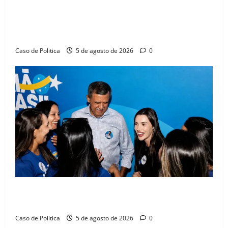
SINPROFE pede audiência pública na Câmara de
Barreiras sobre crise na educação e monitora
compromissos da SEDUC
Caso de Politica
5 de agosto de 2026
0
Barreiras recebe Cinthya Marabá e Zito Barbosa em
dia marcado pelo diálogo e força feminina
Caso de Politica
5 de agosto de 2026
0