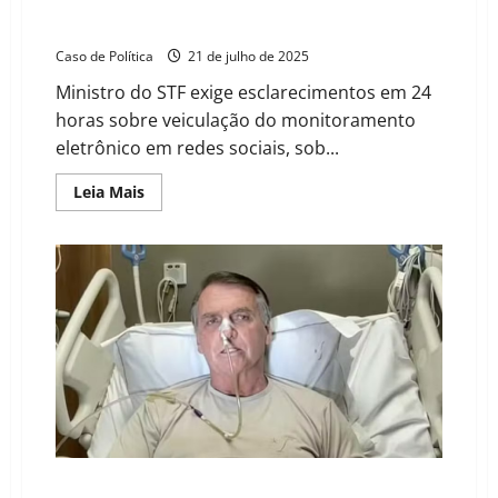
Moraes intima defesa de Bolsonaro por vídeo com
tornozeleira e ameaça prisão
Caso de Política
21 de julho de 2025
Ministro do STF exige esclarecimentos em 24
horas sobre veiculação do monitoramento
eletrônico em redes sociais, sob...
Read
Leia Mais
more
about
Moraes
intima
defesa
de
Bolsonaro
por
vídeo
com
tornozeleira
e
ameaça
prisão
STF autoriza intimação de Bolsonaro na UTI após live