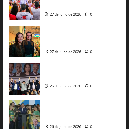
30 mil propostas e prepara entrega de
pautas a Lula
27 de julho de 2026
0
Cinthya Marabá e Roberta Roma
representam a Bahia na convenção
nacional do PL em São Paulo
27 de julho de 2026
0
Com Lula e Alckmin, PT oficializa Haddad
ao governo de SP e nacionaliza disputa
26 de julho de 2026
0
Sem vice, Flávio Bolsonaro oficializa
candidatura sob a sombra de ausências
e as bênçãos de uma IA
26 de julho de 2026
0