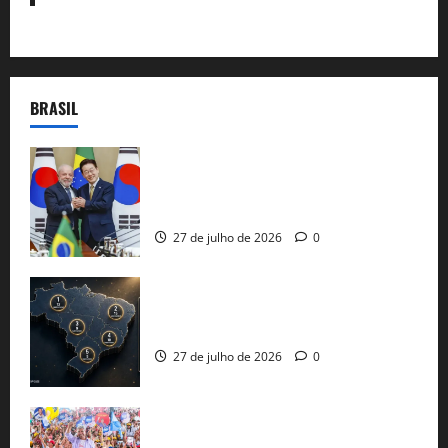
BRASIL
Brasil e Coreia do Sul selam pacto sobre
minerais estratégicos em resposta ao
protecionismo global
27 de julho de 2026
0
51 candidaturas aos governos estaduais
já estão oficializadas
27 de julho de 2026
0
Jerônimo Rodrigues conclui PGP com