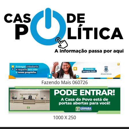
Skip
to
content
Fazendo Mais 060726
1000 X 250