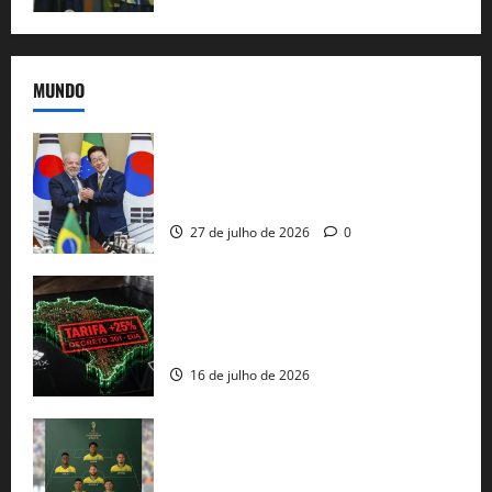
MUNDO
Brasil e Coreia do Sul selam pacto sobre
minerais estratégicos em resposta ao
protecionismo global
27 de julho de 2026
0
EUA taxam Brasil em 25%: Pix e
regulação digital motivam “guerra
comercial” de Washington
16 de julho de 2026
Veja datas e horários dos jogos da
seleção brasileira na Copa do Mundo