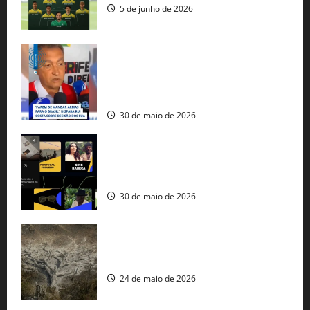
5 de junho de 2026
Rui Costa cobra ação dos EUA contra
tráfico de armas e afirma que 80% dos
fuzis apreendidos no Brasil têm origem
americana
30 de maio de 2026
Governo federal lança plataforma
gratuita de streaming com mais de 550
produções brasileiras
30 de maio de 2026
Mudanças climáticas já atingem 85% da
população brasileira, aponta pesquisa
24 de maio de 2026