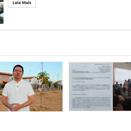
Read
Leia Mais
more
about
Bahia:
plano
ferroviário
aponta
Barreiras
e
Luís
Eduardo
Magalhães
como
centros
logísticos
em
potencial
é o começo de uma nova
SINPROFE pede audiência púb
Tito celebra avanço de 500
Câmara de Barreiras sobre c