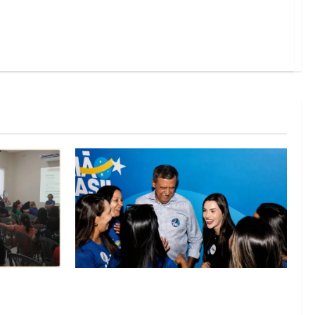
lica na
Barreiras recebe Cinthya Marabá e Zito
rise na
Barbosa em dia marcado pelo diálogo e