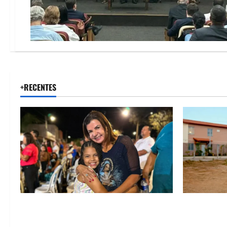
+RECENTES
Drª. Graça celebra fé no Riachinho e
“Uma casa 
reafirma aliança com Danilo Henrique e
história”: 