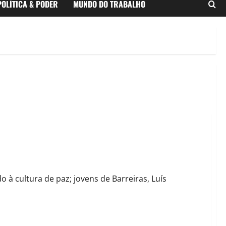
POLÍTICA & PODER
MUNDO DO TRABALHO
 Lentes Livres com premiação de até R$ 6 mil para jovens
 à cultura de paz; jovens de Barreiras, Luís