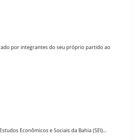
rônimo para 2026
arado por integrantes do seu próprio partido ao
ães como centros logísticos em potencial
Estudos Econômicos e Sociais da Bahia (SEI)...