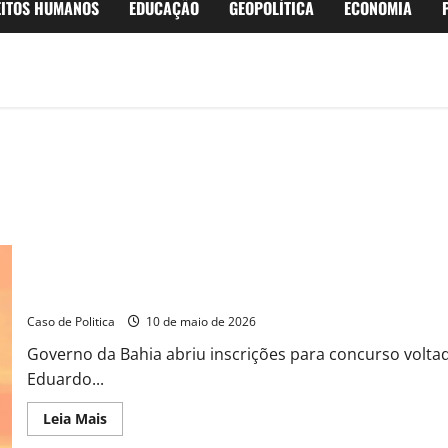
EITOS HUMANOS
EDUCAÇÃO
GEOPOLÍTICA
ECONOMIA
Barreiras e Luís Eduardo Magalhães entram no concurso estadual
Caso de Politica
10 de maio de 2026
Governo da Bahia abriu inscrições para concurso voltado
Eduardo...
Read
Leia Mais
more
about