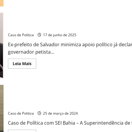
Barreiras
e
Luís
Eduardo
Magalhães
entram
Adesão de prefeitos desmente ACM Neto e fortalece base de Je
no
concurso
Caso de Política
17 de junho de 2025
estadual
Lentes
Ex-prefeito de Salvador minimiza apoio político já decl
Livres
com
governador petista...
premiação
de
até
Read
Leia Mais
R$
more
6
about
mil
Adesão
para
de
jovens
prefeitos
desmente
ACM
Neto
e
fortalece
Bahia: plano ferroviário aponta Barreiras e Luís Eduardo Magalh
base
de
Caso de Politica
25 de março de 2024
Jerônimo
para
Caso de Política com SEI Bahia – A Superintendência de 
2026