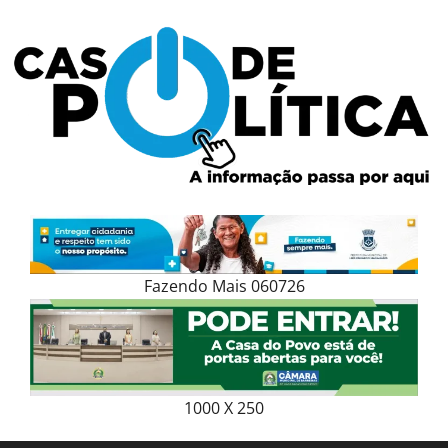
Skip
to
content
Fazendo Mais 060726
1000 X 250