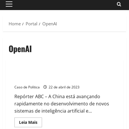
Primary
Menu
Home
Portal
OpenAI
OpenAI
China é grande rival na corrida por tecnologia,
admite presidente da Microsoft
Caso de Política
22 de abril de 2023
Repórter ABC – A China está avançando
rapidamente no desenvolvimento de novos
sistemas de inteligência artificial e...
Read
Leia Mais
more