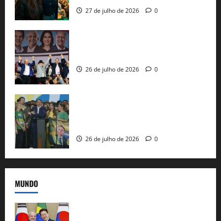
27 de julho de 2026
0
Com Lula e Alckmin, PT oficializa Haddad
ao governo de SP e nacionaliza disputa
26 de julho de 2026
0
Sem vice, Flávio Bolsonaro oficializa
candidatura sob a sombra de ausências
e as bênçãos de uma IA
26 de julho de 2026
0
MUNDO
Brasil e Coreia do Sul selam pacto sobre