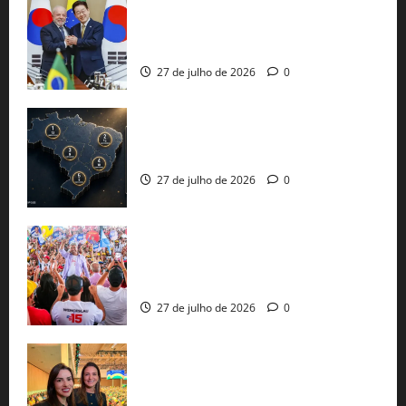
Brasil e Coreia do Sul selam pacto sobre
minerais estratégicos em resposta ao
protecionismo global
27 de julho de 2026
0
51 candidaturas aos governos estaduais
já estão oficializadas
27 de julho de 2026
0
Jerônimo Rodrigues conclui PGP com
30 mil propostas e prepara entrega de
pautas a Lula
27 de julho de 2026
0
Cinthya Marabá e Roberta Roma
representam a Bahia na convenção
nacional do PL em São Paulo