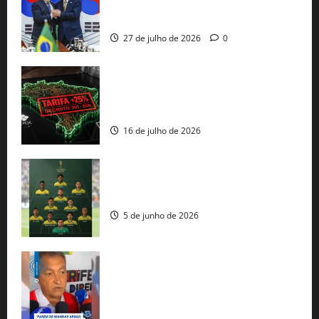
minerais estratégicos em resposta ao
protecionismo global
27 de julho de 2026
0
EUA taxam Brasil em 25%: Pix e
regulação digital motivam “guerra
comercial” de Washington
16 de julho de 2026
Veja datas e horários dos jogos da
seleção brasileira na Copa do Mundo
5 de junho de 2026
Rui Costa cobra ação dos EUA contra
tráfico de armas e afirma que 80% dos
fuzis apreendidos no Brasil têm origem
americana