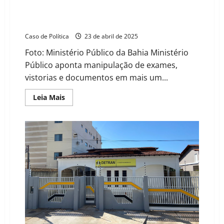
Operação do MP-BA revela reincidência de fraudes no
Detran em Barreiras e expõe falhas estruturais na
Ciretran
Caso de Política
23 de abril de 2025
Foto: Ministério Público da Bahia Ministério
Público aponta manipulação de exames,
vistorias e documentos em mais um...
Read
Leia Mais
more
about
Operação
do
MP-
BA
revela
reincidência
de
fraudes
no
Detran
em
Barreiras
e
expõe
falhas
estruturais