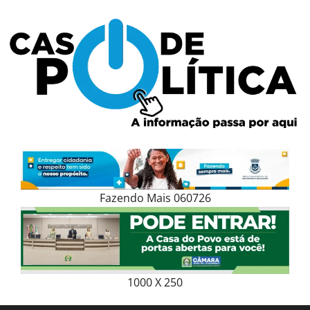
Skip
to
content
Fazendo Mais 060726
1000 X 250