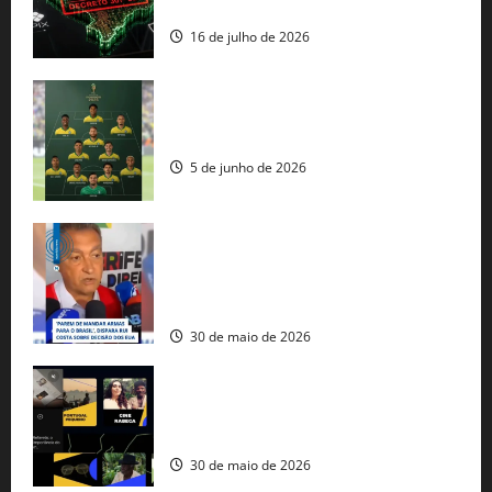
comercial” de Washington
16 de julho de 2026
Veja datas e horários dos jogos da
seleção brasileira na Copa do Mundo
5 de junho de 2026
Rui Costa cobra ação dos EUA contra
tráfico de armas e afirma que 80% dos
fuzis apreendidos no Brasil têm origem
americana
30 de maio de 2026
Governo federal lança plataforma
gratuita de streaming com mais de 550
produções brasileiras
30 de maio de 2026