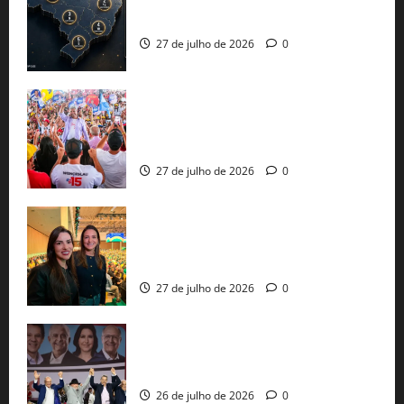
51 candidaturas aos governos estaduais
já estão oficializadas
27 de julho de 2026
0
Jerônimo Rodrigues conclui PGP com
30 mil propostas e prepara entrega de
pautas a Lula
27 de julho de 2026
0
Cinthya Marabá e Roberta Roma
representam a Bahia na convenção
nacional do PL em São Paulo
27 de julho de 2026
0
Com Lula e Alckmin, PT oficializa Haddad
ao governo de SP e nacionaliza disputa
26 de julho de 2026
0