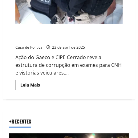
CNHs
e
vistorias
MPBA desarticula suposto esquema de fraudes na
Ciretran de Barreiras e apreende quase R$ 300 mil
Caso de Política
23 de abril de 2025
Ação do Gaeco e CIPE Cerrado revela
estrutura de corrupção em exames para CNH
e vistorias veiculares....
Read
Leia Mais
more
about
MPBA
desarticula
suposto
esquema
de
fraudes
+RECENTES
na
Ciretran
de
Barreiras