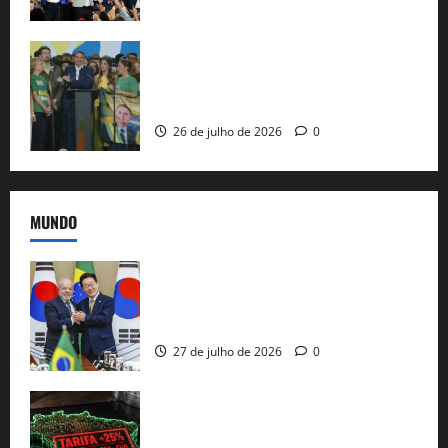
Sem vice, Flávio Bolsonaro oficializa
candidatura sob a sombra de ausências
e as bênçãos de uma IA
26 de julho de 2026
0
MUNDO
Brasil e Coreia do Sul selam pacto sobre
minerais estratégicos em resposta ao
protecionismo global
27 de julho de 2026
0
EUA taxam Brasil em 25%: Pix e
regulação digital motivam “guerra