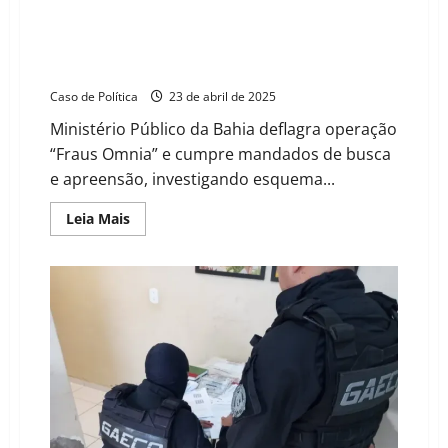
na
Operação do MP afasta servidores do Ciretran de
Ciretran
Barreiras por suspeita de fraudes em CNHs e
vistorias
Caso de Política
23 de abril de 2025
Ministério Público da Bahia deflagra operação
“Fraus Omnia” e cumpre mandados de busca
e apreensão, investigando esquema...
Read
Leia Mais
more
about
Operação
do
MP
afasta
servidores
do
Ciretran
de
Barreiras
por
suspeita
de
fraudes
em