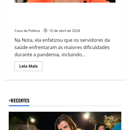
em
Barreiras
Vereadora Carmélia da Mata repudia acusação de
boicote por parte do prefeito de Barreiras contra
servidores da saúde
Caso de Politica
10 de abril de 2024
Na Nota, ela enfatizou que os servidores da
saúde enfrentaram as maiores dificuldades
durante a pandemia, incluindo...
Read
Leia Mais
more
about
Vereadora
Carmélia
da
Mata
repudia
acusação
+RECENTES
de
boicote
por
parte
do
prefeito
de