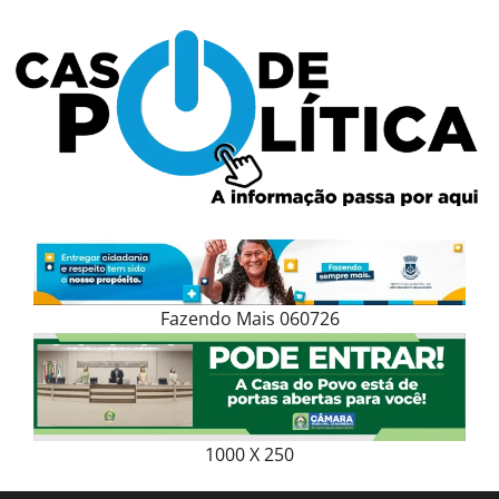
Skip
to
content
Fazendo Mais 060726
1000 X 250