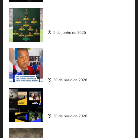
Veja datas e horários dos jogos da
seleção brasileira na Copa do Mundo
5 de junho de 2026
Rui Costa cobra ação dos EUA contra
tráfico de armas e afirma que 80% dos
fuzis apreendidos no Brasil têm origem
americana
30 de maio de 2026
Governo federal lança plataforma
gratuita de streaming com mais de 550
produções brasileiras
30 de maio de 2026
Mudanças climáticas já atingem 85% da