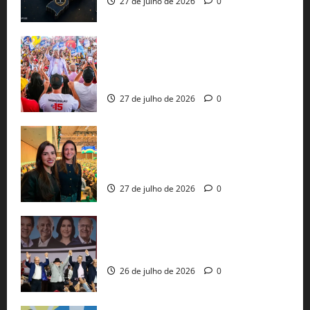
27 de julho de 2026
0
Jerônimo Rodrigues conclui PGP com
30 mil propostas e prepara entrega de
pautas a Lula
27 de julho de 2026
0
Cinthya Marabá e Roberta Roma
representam a Bahia na convenção
nacional do PL em São Paulo
27 de julho de 2026
0
Com Lula e Alckmin, PT oficializa Haddad
ao governo de SP e nacionaliza disputa
26 de julho de 2026
0