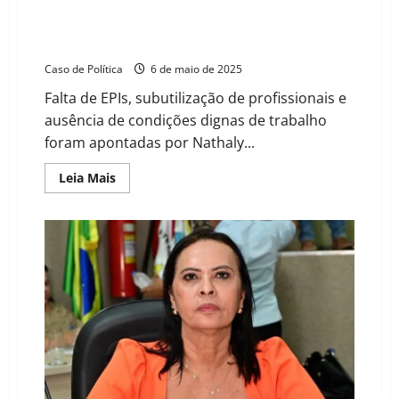
Presidente do Sindsemb cobra valorização dos
servidores e denuncia precariedade na saúde durante
audiência pública em Barreiras
Caso de Política
6 de maio de 2025
Falta de EPIs, subutilização de profissionais e
ausência de condições dignas de trabalho
foram apontadas por Nathaly...
Read
Leia Mais
more
about
Presidente
do
Sindsemb
cobra
valorização
dos
servidores
e
denuncia
precariedade
na
saúde
durante
audiência
pública