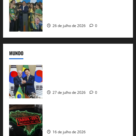
Sem vice, Flávio Bolsonaro oficializa
candidatura sob a sombra de ausências
e as bênçãos de uma IA
26 de julho de 2026
0
MUNDO
Brasil e Coreia do Sul selam pacto sobre
minerais estratégicos em resposta ao
protecionismo global
27 de julho de 2026
0
EUA taxam Brasil em 25%: Pix e
regulação digital motivam “guerra
comercial” de Washington
16 de julho de 2026