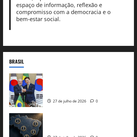
espaço de informação, reflexão e
compromisso com a democracia e o
bem-estar social.
BRASIL
Brasil e Coreia do Sul selam pacto sobre
minerais estratégicos em resposta ao
protecionismo global
27 de julho de 2026
0
51 candidaturas aos governos estaduais
já estão oficializadas