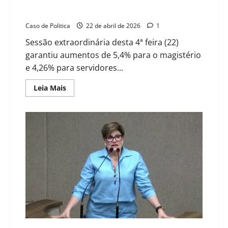
Câmara de Barreiras aprova reajuste dos servidores
sob críticas por atraso do Executivo
Caso de Politica
22 de abril de 2026
1
Sessão extraordinária desta 4ª feira (22)
garantiu aumentos de 5,4% para o magistério
e 4,26% para servidores...
Read
Leia Mais
more
about
Câmara
de
Barreiras
aprova
reajuste
dos
servidores
sob
críticas
por
atraso
do
Executivo