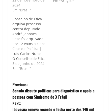
demora na votação
22 de novembro de
Em "Artigos"
do projeto Caso de
2024
Política | Luís Carlos
Em "Brasil"
Nunes - O deputado
Conselho de Ética
federal Nikolas
arquiva processo
Ferreira (PL) afirmou
contra deputado
que seu apoio à
André Janones
candidatura de Hugo
Caso foi arquivado
Motta (Republicanos)
por 12 votos a cinco
à presidência da
Caso de Política |
Câmara está
Luís Carlos Nunes -
condicionado…
O Conselho de Ética
da Câmara dos
5 de junho de 2024
Deputados decidiu
Em "Brasil"
arquivar o processo
disciplinar contra
P
André Janones
Previous:
(Avante-MG),
Senado discute políticas para diagnóstico e apoio a
acusado de integrar
o
pessoas com Síndrome do X Frágil
um suposto
Next:
esquema de desvio
s
de recursos públicos,
Ibovespa renova recorde e fecha perto dos 146 mil