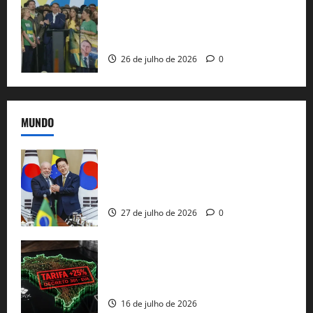
Sem vice, Flávio Bolsonaro oficializa
candidatura sob a sombra de ausências
e as bênçãos de uma IA
26 de julho de 2026
0
MUNDO
Brasil e Coreia do Sul selam pacto sobre
minerais estratégicos em resposta ao
protecionismo global
27 de julho de 2026
0
EUA taxam Brasil em 25%: Pix e
regulação digital motivam “guerra
comercial” de Washington
16 de julho de 2026