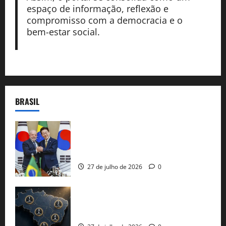
espaço de informação, reflexão e
compromisso com a democracia e o
bem-estar social.
BRASIL
Brasil e Coreia do Sul selam pacto sobre
minerais estratégicos em resposta ao
protecionismo global
27 de julho de 2026
0
51 candidaturas aos governos estaduais
já estão oficializadas