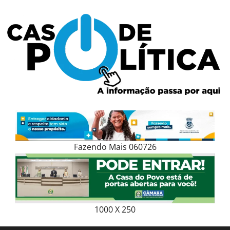
Skip
to
content
Fazendo Mais 060726
1000 X 250