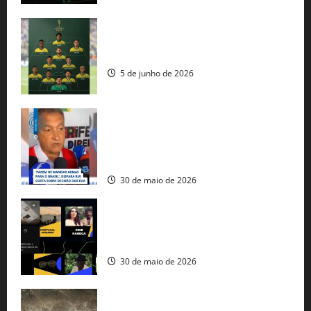
Veja datas e horários dos jogos da
seleção brasileira na Copa do Mundo
5 de junho de 2026
Rui Costa cobra ação dos EUA contra
tráfico de armas e afirma que 80% dos
fuzis apreendidos no Brasil têm origem
americana
30 de maio de 2026
Governo federal lança plataforma
gratuita de streaming com mais de 550
produções brasileiras
30 de maio de 2026
Mudanças climáticas já atingem 85% da