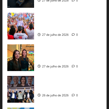
27 de julho de 2026
0
Jerônimo Rodrigues conclui PGP com
30 mil propostas e prepara entrega de
pautas a Lula
27 de julho de 2026
0
Cinthya Marabá e Roberta Roma
representam a Bahia na convenção
nacional do PL em São Paulo
27 de julho de 2026
0
Com Lula e Alckmin, PT oficializa Haddad
ao governo de SP e nacionaliza disputa
26 de julho de 2026
0