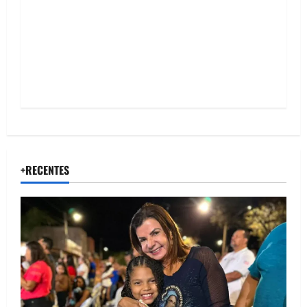
o
n
+RECENTES