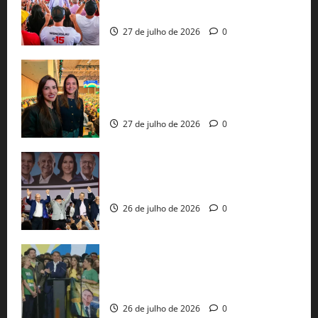
pautas a Lula
27 de julho de 2026
0
Cinthya Marabá e Roberta Roma
representam a Bahia na convenção
nacional do PL em São Paulo
27 de julho de 2026
0
Com Lula e Alckmin, PT oficializa Haddad
ao governo de SP e nacionaliza disputa
26 de julho de 2026
0
Sem vice, Flávio Bolsonaro oficializa
candidatura sob a sombra de ausências
e as bênçãos de uma IA
26 de julho de 2026
0