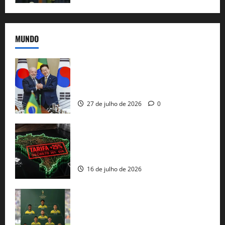
MUNDO
Brasil e Coreia do Sul selam pacto sobre
minerais estratégicos em resposta ao
protecionismo global
27 de julho de 2026
0
EUA taxam Brasil em 25%: Pix e
regulação digital motivam “guerra
comercial” de Washington
16 de julho de 2026
Veja datas e horários dos jogos da
seleção brasileira na Copa do Mundo