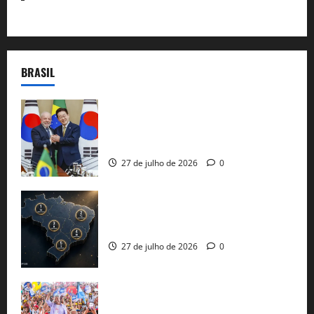
BRASIL
Brasil e Coreia do Sul selam pacto sobre
minerais estratégicos em resposta ao
protecionismo global
27 de julho de 2026
0
51 candidaturas aos governos estaduais
já estão oficializadas
27 de julho de 2026
0
Jerônimo Rodrigues conclui PGP com
30 mil propostas e prepara entrega de