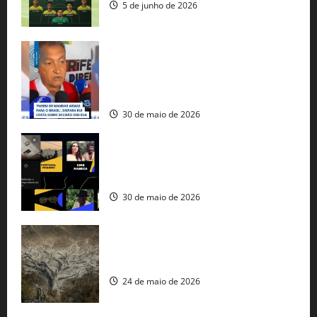
5 de junho de 2026
Rui Costa cobra ação dos EUA contra
tráfico de armas e afirma que 80% dos
fuzis apreendidos no Brasil têm origem
americana
30 de maio de 2026
Governo federal lança plataforma
gratuita de streaming com mais de 550
produções brasileiras
30 de maio de 2026
Mudanças climáticas já atingem 85% da
população brasileira, aponta pesquisa
24 de maio de 2026