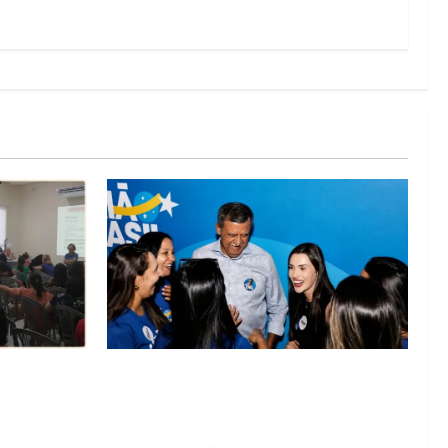
lica na
Barreiras recebe Cinthya Marabá e Zito
rise na
Barbosa em dia marcado pelo diálogo e
missos da
força feminina