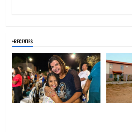
+RECENTES
Drª. Graça celebra fé no Riachinho e
“Uma casa 
reafirma aliança com Danilo Henrique e
história”: 
Antônio Henrique Júnior
novas morad