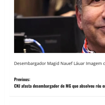
Desembargador Magid Nauef Láuar Imagem de 
P
Previous:
CNJ afasta desembargador de MG que absolveu réu em
o
s