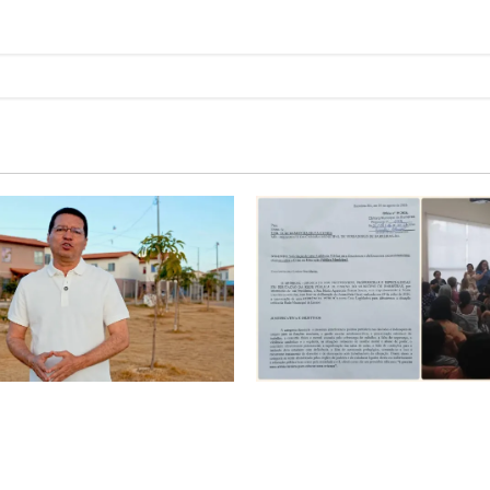
é o começo de uma nova
SINPROFE pede audiência púb
Tito celebra avanço de 500
Câmara de Barreiras sobre c
ias na Vila Amorim e o
educação e monitora compro