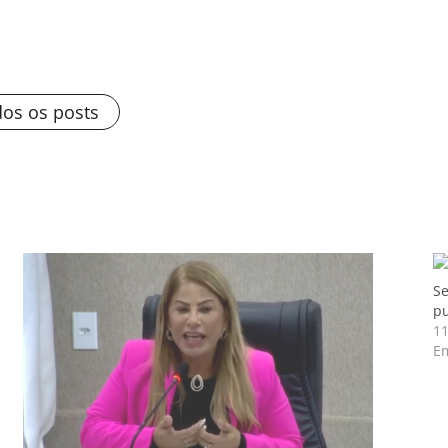
dos os posts
Se
pu
11
Em