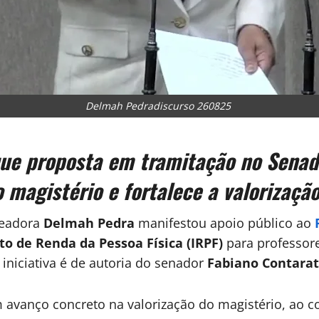
Delmah Pedradiscurso 260825
que proposta em tramitação no Senado
o magistério e fortalece a valorizaçã
readora
Delmah Pedra
manifestou apoio público ao
o de Renda da Pessoa Física (IRPF)
para professore
A iniciativa é de autoria do senador
Fabiano Contarat
 avanço concreto na valorização do magistério, ao c