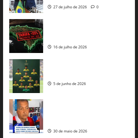
27 de julho de 2026
0
EUA taxam Brasil em 25%: Pix e
regulação digital motivam “guerra
comercial” de Washington
16 de julho de 2026
Veja datas e horários dos jogos da
seleção brasileira na Copa do Mundo
5 de junho de 2026
Rui Costa cobra ação dos EUA contra
tráfico de armas e afirma que 80% dos
fuzis apreendidos no Brasil têm origem
americana
30 de maio de 2026