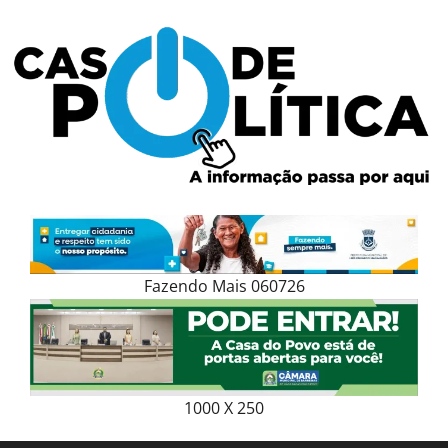
Skip
to
content
Fazendo Mais 060726
1000 X 250