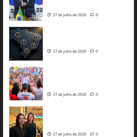
protecionismo global
27 de julho de 2026
0
51 candidaturas aos governos estaduais
já estão oficializadas
27 de julho de 2026
0
Jerônimo Rodrigues conclui PGP com
30 mil propostas e prepara entrega de
pautas a Lula
27 de julho de 2026
0
Cinthya Marabá e Roberta Roma
representam a Bahia na convenção
nacional do PL em São Paulo
27 de julho de 2026
0