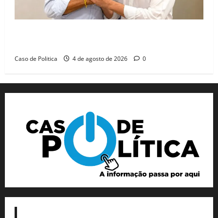
Jerônimo tem 57% de aprovação e 52% defendem
reeleição para 2026, aponta Pesquisa Quaest
Caso de Politica
4 de agosto de 2026
0