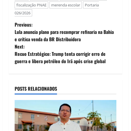
fiscalização PNAE
merenda escolar
Portaria
026/2026
P
Previous:
Lula anuncia plano para recomprar refinaria na Bahia
o
e critica venda da BR Distribuidora
Next:
s
Recuo Estratégico: Trump tenta corrigir erro de
t
guerra e libera petróleo do Irã após crise global
n
a
POSTS RELACIONADOS
v
i
g