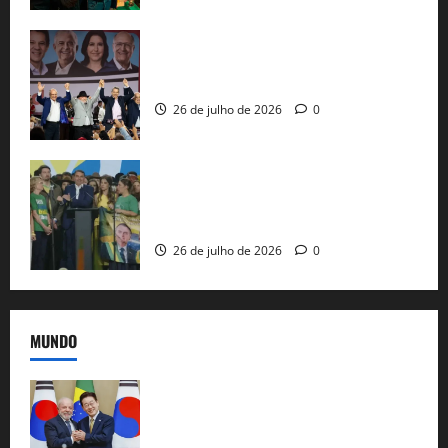
Com Lula e Alckmin, PT oficializa Haddad
ao governo de SP e nacionaliza disputa
26 de julho de 2026
0
Sem vice, Flávio Bolsonaro oficializa
candidatura sob a sombra de ausências
e as bênçãos de uma IA
26 de julho de 2026
0
MUNDO
Brasil e Coreia do Sul selam pacto sobre
minerais estratégicos em resposta ao
protecionismo global