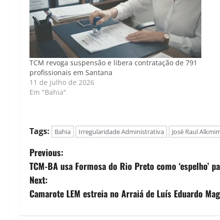
TCM revoga suspensão e libera contratação de 791
profissionais em Santana
11 de julho de 2026
Em "Bahia"
Tags:
Bahia
Irregularidade Administrativa
José Raul Alkmi
P
Previous:
TCM-BA usa Formosa do Rio Preto como ‘espelho’ par
o
Next:
s
Camarote LEM estreia no Arraiá de Luís Eduardo Ma
t