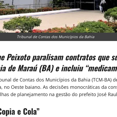
Tribunal de Contas dos Municípios da Bahia
ne Peixoto paralisam contratos que 
cia de Maraú (BA) e incluiu “medica
bunal de Contas dos Municípios da Bahia (TCM-BA) d
na, no Oeste baiano. As decisões monocráticas da cons
falhas de planejamento na gestão do prefeito José Ra
Copia e Cola”