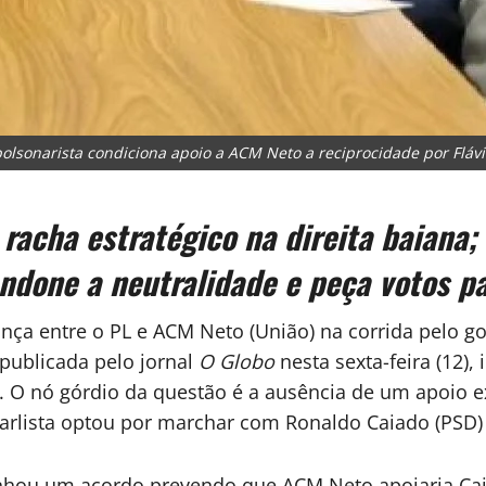
bolsonarista condiciona apoio a ACM Neto a reciprocidade por Fláv
racha estratégico na direita baiana; 
ndone a neutralidade e peça votos pa
ança entre o PL e ACM Neto (União) na corrida pelo g
publicada pelo jornal
O Globo
nesta sexta-feira (12),
. O nó górdio da questão é a ausência de um apoio ex
carlista optou por marchar com Ronaldo Caiado (PSD)
enhou um acordo prevendo que ACM Neto apoiaria Cai