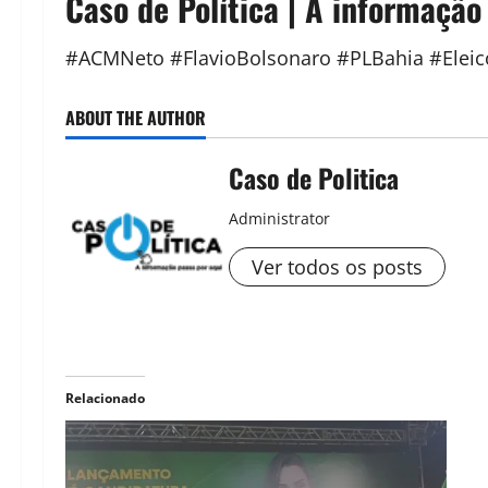
Caso de Política | A informação
#ACMNeto #FlavioBolsonaro #PLBahia #Elei
ABOUT THE AUTHOR
Caso de Politica
Administrator
Ver todos os posts
Relacionado