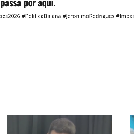
 passa por aqui.
coes2026 #PoliticaBaiana #JeronimoRodrigues #Imb