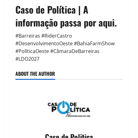
Caso de Política | A
informação passa por aqui.
#Barreiras #RiderCastro
#DesenvolvimentoOeste #BahiaFarmShow
#PolíticaOeste #CâmaraDeBarreiras
#LDO2027
ABOUT THE AUTHOR
Caso de Politica