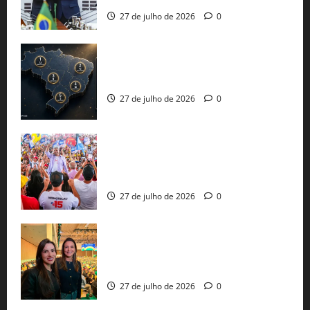
27 de julho de 2026
0
51 candidaturas aos governos estaduais
já estão oficializadas
27 de julho de 2026
0
Jerônimo Rodrigues conclui PGP com
30 mil propostas e prepara entrega de
pautas a Lula
27 de julho de 2026
0
Cinthya Marabá e Roberta Roma
representam a Bahia na convenção
nacional do PL em São Paulo
27 de julho de 2026
0