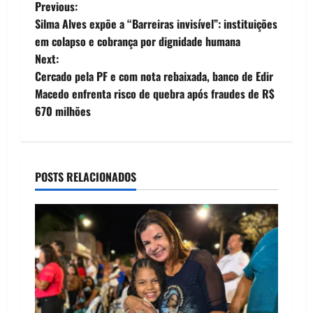
P
Previous:
Silma Alves expõe a “Barreiras invisível”: instituições
o
em colapso e cobrança por dignidade humana
Next:
s
Cercado pela PF e com nota rebaixada, banco de Edir
t
Macedo enfrenta risco de quebra após fraudes de R$
670 milhões
n
a
POSTS RELACIONADOS
v
i
g
a
t