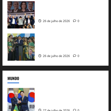
Com Lula e Alckmin, PT oficializa Haddad
ao governo de SP e nacionaliza disputa
26 de julho de 2026
0
Sem vice, Flávio Bolsonaro oficializa
candidatura sob a sombra de ausências
e as bênçãos de uma IA
26 de julho de 2026
0
MUNDO
Brasil e Coreia do Sul selam pacto sobre
minerais estratégicos em resposta ao
protecionismo global
27 de julho de 2026
0