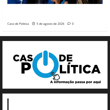
Barreiras recebe Cinthya Marabá e Zito Barbosa em
dia marcado pelo diálogo e força feminina
Caso de Politica
5 de agosto de 2026
0