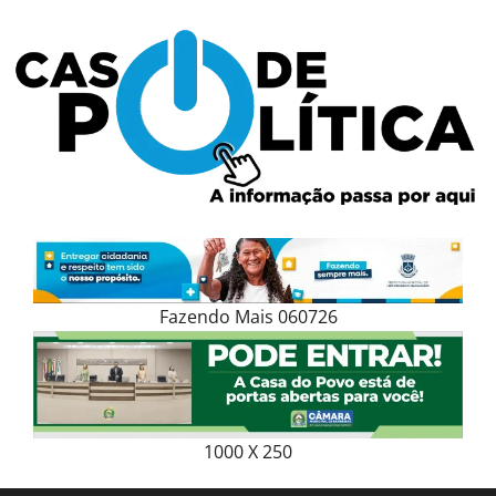
Skip
to
content
Fazendo Mais 060726
1000 X 250