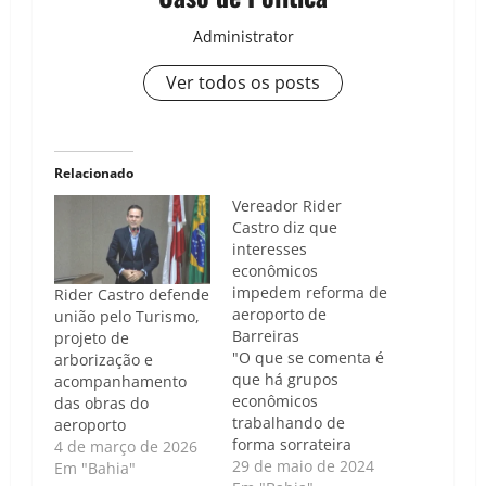
Administrator
Ver todos os posts
Relacionado
Vereador Rider
Castro diz que
interesses
econômicos
impedem reforma de
Rider Castro defende
aeroporto de
união pelo Turismo,
Barreiras
projeto de
"O que se comenta é
arborização e
que há grupos
acompanhamento
econômicos
das obras do
trabalhando de
aeroporto
forma sorrateira
4 de março de 2026
contra Barreiras e o
29 de maio de 2024
Em "Bahia"