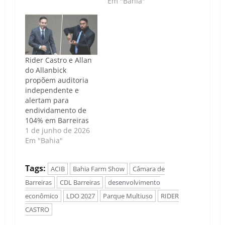
desenvolvimento da
Em "Bahia"
nossa cidade." Caso
de Política | Luís
Carlos Nunes - Na
noite de terça-feira,
28 de maio, a
Rider Castro e Allan
Câmara de
do Allanbick
Vereadores de
propõem auditoria
Barreiras foi palco de
independente e
um discurso
alertam para
fervoroso do
endividamento de
vereador…
104% em Barreiras
1 de junho de 2026
Em "Bahia"
Tags:
ACIB
Bahia Farm Show
Câmara de
Barreiras
CDL Barreiras
desenvolvimento
econômico
LDO 2027
Parque Multiuso
RIDER
CASTRO