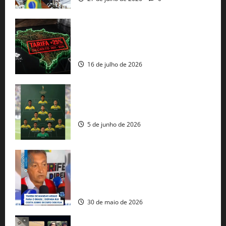
EUA taxam Brasil em 25%: Pix e
regulação digital motivam “guerra
comercial” de Washington
16 de julho de 2026
Veja datas e horários dos jogos da
seleção brasileira na Copa do Mundo
5 de junho de 2026
Rui Costa cobra ação dos EUA contra
tráfico de armas e afirma que 80% dos
fuzis apreendidos no Brasil têm origem
americana
30 de maio de 2026
Governo federal lança plataforma