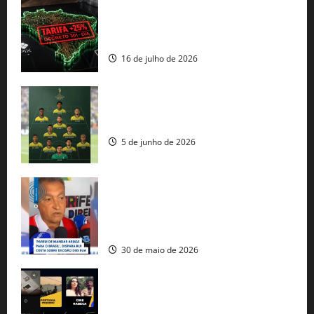
EUA taxam Brasil em 25%: Pix e
regulação digital motivam “guerra
comercial” de Washington
16 de julho de 2026
Veja datas e horários dos jogos da
seleção brasileira na Copa do Mundo
5 de junho de 2026
Rui Costa cobra ação dos EUA contra
tráfico de armas e afirma que 80% dos
fuzis apreendidos no Brasil têm origem
americana
30 de maio de 2026
Governo federal lança plataforma
gratuita de streaming com mais de 550
produções brasileiras