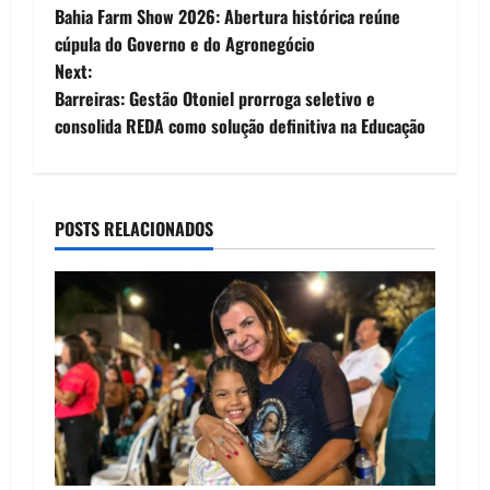
Bahia Farm Show 2026: Abertura histórica reúne
o
cúpula do Governo e do Agronegócio
Next:
s
Barreiras: Gestão Otoniel prorroga seletivo e
t
consolida REDA como solução definitiva na Educação
n
a
POSTS RELACIONADOS
v
i
g
a
t