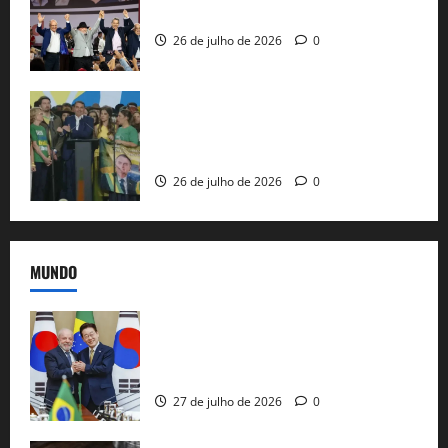
ao governo de SP e nacionaliza disputa
26 de julho de 2026
0
Sem vice, Flávio Bolsonaro oficializa
candidatura sob a sombra de ausências
e as bênçãos de uma IA
26 de julho de 2026
0
MUNDO
Brasil e Coreia do Sul selam pacto sobre
minerais estratégicos em resposta ao
protecionismo global
27 de julho de 2026
0