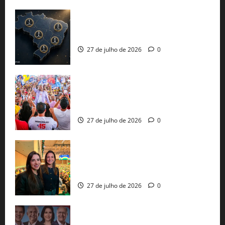
51 candidaturas aos governos estaduais
já estão oficializadas
27 de julho de 2026
0
Jerônimo Rodrigues conclui PGP com
30 mil propostas e prepara entrega de
pautas a Lula
27 de julho de 2026
0
Cinthya Marabá e Roberta Roma
representam a Bahia na convenção
nacional do PL em São Paulo
27 de julho de 2026
0
Com Lula e Alckmin, PT oficializa Haddad