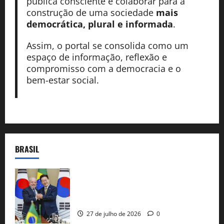
pública consciente e colaborar para a
construção de uma sociedade
mais
democrática, plural e informada
.
Assim, o portal se consolida como um
espaço de informação, reflexão e
compromisso com a democracia e o
bem-estar social.
BRASIL
Brasil e Coreia do Sul selam pacto sobre
minerais estratégicos em resposta ao
protecionismo global
27 de julho de 2026
0