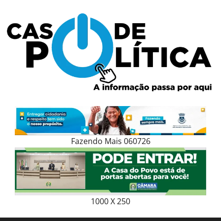
Skip
to
content
Fazendo Mais 060726
1000 X 250