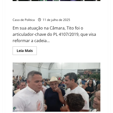
Ex-deputado federal Tito: o relator visionário do
projeto que impulsiona o cacau brasileiro
Caso de Política
11 de julho de 2025
Em sua atuação na Câmara, Tito foi o
articulador-chave do PL 4107/2019, que visa
reformar a cadeia...
Read
Leia Mais
more
about
Ex-
deputado
federal
Tito:
o
relator
visionário
do
projeto
que
impulsiona
o
cacau
brasileiro