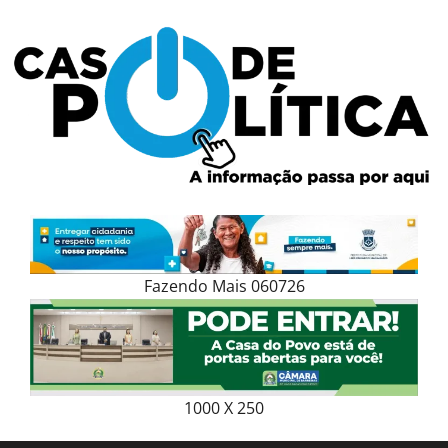
Skip
to
content
Fazendo Mais 060726
1000 X 250