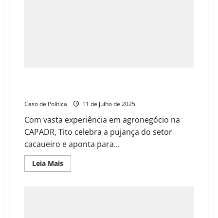
Ex-deputado Tito destaca otimismo em abertura
festiva da Cacauicultura 4.0 em Barreiras
Caso de Política
11 de julho de 2025
Com vasta experiência em agronegócio na
CAPADR, Tito celebra a pujança do setor
cacaueiro e aponta para...
Read
Leia Mais
more
about
Ex-
deputado
Tito
destaca
otimismo
em