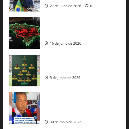
27 de julho de 2026
0
EUA taxam Brasil em 25%: Pix e
regulação digital motivam “guerra
comercial” de Washington
16 de julho de 2026
Veja datas e horários dos jogos da
seleção brasileira na Copa do Mundo
5 de junho de 2026
Rui Costa cobra ação dos EUA contra
tráfico de armas e afirma que 80% dos
fuzis apreendidos no Brasil têm origem
americana
30 de maio de 2026