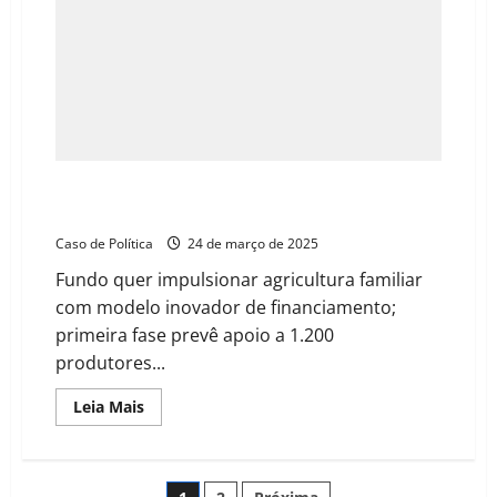
revolucionar
o
mercado
Fiagro Kawá busca investir R$ 1 bi em pequenos
produtores de cacau na Bahia e no Pará
Caso de Política
24 de março de 2025
Fundo quer impulsionar agricultura familiar
com modelo inovador de financiamento;
primeira fase prevê apoio a 1.200
produtores...
Read
Leia Mais
more
about
Fiagro
Kawá
busca