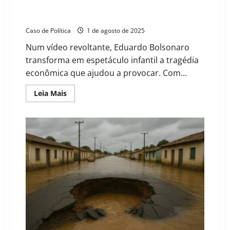
Eduardo Bolsonaro: o deputado que celebra a
desgraça nacional com chocolate americano
Caso de Política
1 de agosto de 2025
Num vídeo revoltante, Eduardo Bolsonaro
transforma em espetáculo infantil a tragédia
econômica que ajudou a provocar. Com...
Read
Leia Mais
more
about
Eduardo
Bolsonaro:
o
deputado
que
celebra
a
desgraça
nacional
com
chocolate
americano