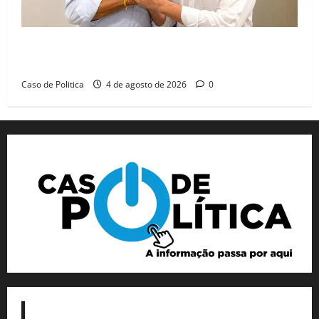
Jerônimo tem 57% de aprovação e 52% defendem
reeleição para 2026, aponta Pesquisa Quaest
Caso de Politica
4 de agosto de 2026
0