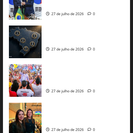
protecionismo global
27 de julho de 2026
0
51 candidaturas aos governos estaduais
já estão oficializadas
27 de julho de 2026
0
Jerônimo Rodrigues conclui PGP com
30 mil propostas e prepara entrega de
pautas a Lula
27 de julho de 2026
0
Cinthya Marabá e Roberta Roma
representam a Bahia na convenção
nacional do PL em São Paulo
27 de julho de 2026
0