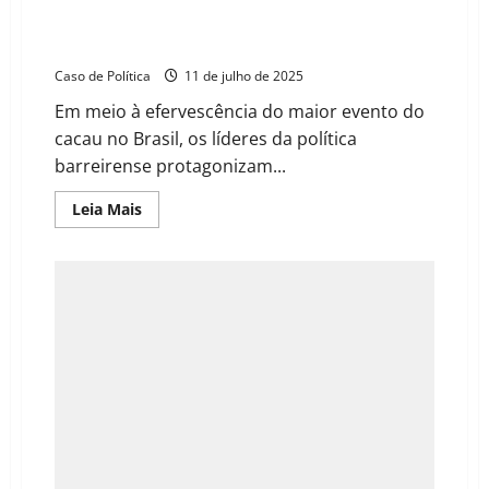
Encontro de sabor inusitado: Tonhão e Otoniel em
diálogo na Cacauicultura 4.0 de Barreiras
Caso de Política
11 de julho de 2025
Em meio à efervescência do maior evento do
cacau no Brasil, os líderes da política
barreirense protagonizam...
Read
Leia Mais
more
about
Encontro
de
sabor
inusitado:
Tonhão
e
Otoniel
em
diálogo
na
Cacauicultura
4.0
de
Barreiras