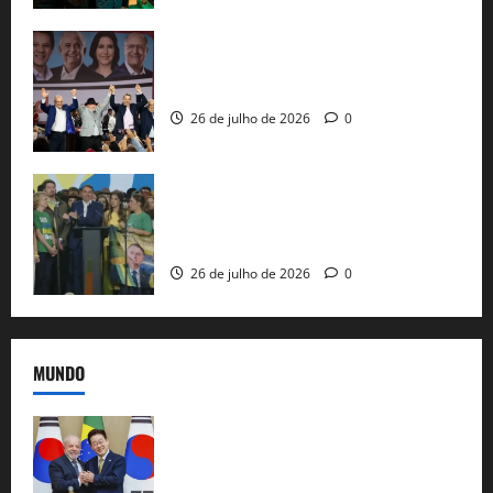
Com Lula e Alckmin, PT oficializa Haddad
ao governo de SP e nacionaliza disputa
26 de julho de 2026
0
Sem vice, Flávio Bolsonaro oficializa
candidatura sob a sombra de ausências
e as bênçãos de uma IA
26 de julho de 2026
0
MUNDO
Brasil e Coreia do Sul selam pacto sobre
minerais estratégicos em resposta ao
protecionismo global