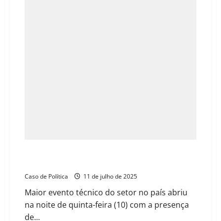
abertura
festiva
da
Cacauicultura
4.0
em
Barreiras
Cacauicultura 4.0 lota Barreiras e impulsiona o
futuro da cadeia cacaueira no oeste da Bahia
Caso de Política
11 de julho de 2025
Maior evento técnico do setor no país abriu
na noite de quinta-feira (10) com a presença
de...