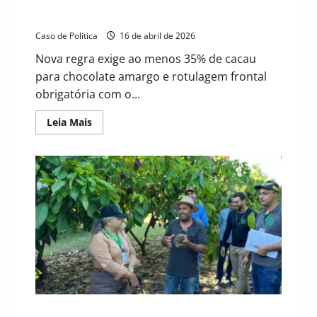
Senado aprova projeto que fixa percentual mínimo de
cacau em chocolates no Brasil
Caso de Política
16 de abril de 2026
Nova regra exige ao menos 35% de cacau
para chocolate amargo e rotulagem frontal
obrigatória com o...
Read
Leia Mais
more
about
Senado
aprova
projeto
que
fixa
percentual
mínimo
de
cacau
em
chocolates
no
Brasil
Aiba e Adab reforçam vigilância contra monilíase do