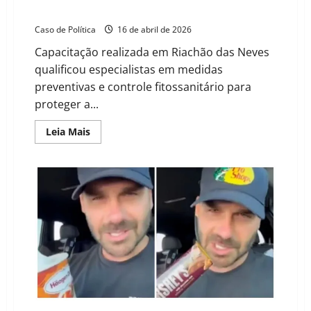
cacau no Cerrado baiano
Caso de Política
16 de abril de 2026
Capacitação realizada em Riachão das Neves
qualificou especialistas em medidas
preventivas e controle fitossanitário para
proteger a...
Read
Leia Mais
more
about
Aiba
e
Adab
reforçam
vigilância
contra
monilíase
do
cacau
no
Cerrado
baiano