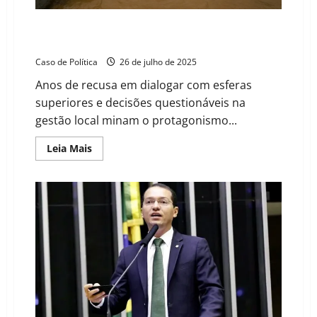
Barreiras em encruzilhada: Como a “Capital do
Oeste” perde espaço e oportunidades cruciais
Caso de Política
26 de julho de 2025
Anos de recusa em dialogar com esferas
superiores e decisões questionáveis na
gestão local minam o protagonismo...
Read
Leia Mais
more
about
Barreiras
em
encruzilhada:
Como
a
“Capital
do
Oeste”
perde
espaço
e
oportunidades
cruciais