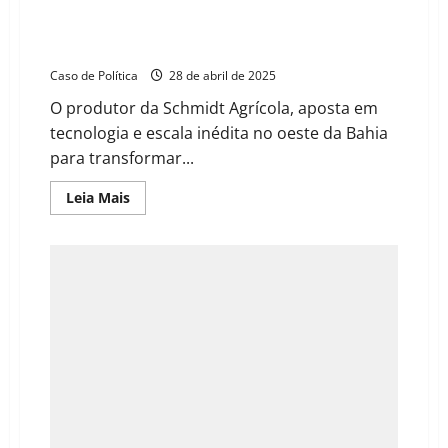
Rei do Cacau: Moisés Schmidt lidera projeto para
criar a maior fazenda do mundo e revolucionar o
mercado
Caso de Política
28 de abril de 2025
O produtor da Schmidt Agrícola, aposta em
tecnologia e escala inédita no oeste da Bahia
para transformar...
Read
Leia Mais
more
about
Rei
do
Cacau:
Moisés
Schmidt
lidera
projeto
para
criar
a
maior
fazenda
do
mundo
e