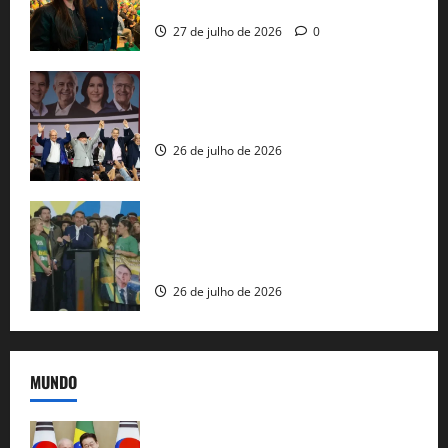
nacional do PL em São Paulo
27 de julho de 2026
0
Com Lula e Alckmin, PT oficializa Haddad
ao governo de SP e nacionaliza disputa
26 de julho de 2026
Sem vice, Flávio Bolsonaro oficializa
candidatura sob a sombra de ausências
e as bênçãos de uma IA
26 de julho de 2026
MUNDO
Brasil e Coreia do Sul selam pacto sobre