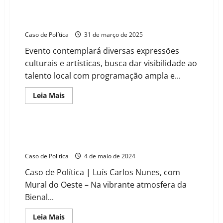
Márcia Rasia organiza Feira Intercultural da Bacia do
Rio Grande nos dias 24 e 25 de abril em Barreiras
Caso de Política
31 de março de 2025
Evento contemplará diversas expressões
culturais e artísticas, busca dar visibilidade ao
talento local com programação ampla e...
Read
Leia Mais
more
about
Márcia
Rasia
organiza
Roberto de Sena e Márcia Rasia fazem lançamento de
Feira
livros na Bienal do Livro de Salvador
Intercultural
da
Caso de Politica
4 de maio de 2024
Bacia
do
Caso de Política | Luís Carlos Nunes, com
Rio
Grande
Mural do Oeste – Na vibrante atmosfera da
nos
dias
Bienal...
24
e
25
Read
Leia Mais
de