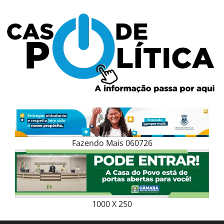
Skip
to
content
Fazendo Mais 060726
1000 X 250