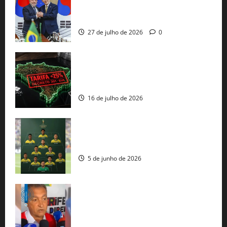
minerais estratégicos em resposta ao
protecionismo global
27 de julho de 2026
0
EUA taxam Brasil em 25%: Pix e
regulação digital motivam “guerra
comercial” de Washington
16 de julho de 2026
Veja datas e horários dos jogos da
seleção brasileira na Copa do Mundo
5 de junho de 2026
Rui Costa cobra ação dos EUA contra
tráfico de armas e afirma que 80% dos
fuzis apreendidos no Brasil têm origem
americana