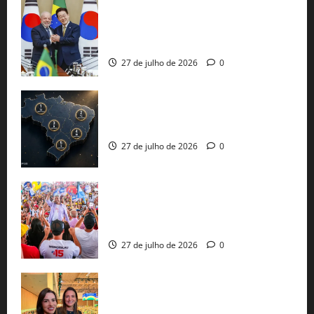
Brasil e Coreia do Sul selam pacto sobre
minerais estratégicos em resposta ao
protecionismo global
27 de julho de 2026
0
51 candidaturas aos governos estaduais
já estão oficializadas
27 de julho de 2026
0
Jerônimo Rodrigues conclui PGP com
30 mil propostas e prepara entrega de
pautas a Lula
27 de julho de 2026
0
Cinthya Marabá e Roberta Roma
representam a Bahia na convenção