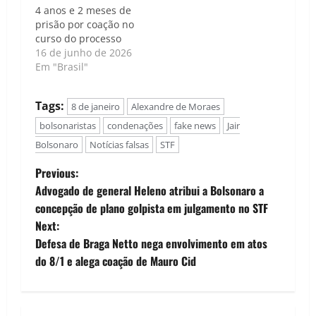
4 anos e 2 meses de
prisão por coação no
curso do processo
16 de junho de 2026
Em "Brasil"
Tags:
8 de janeiro
Alexandre de Moraes
bolsonaristas
condenações
fake news
Jair
Bolsonaro
Notícias falsas
STF
P
Previous:
Advogado de general Heleno atribui a Bolsonaro a
o
concepção de plano golpista em julgamento no STF
Next:
s
Defesa de Braga Netto nega envolvimento em atos
t
do 8/1 e alega coação de Mauro Cid
n