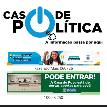
Skip
to
content
Fazendo Mais 060726
1000 X 250