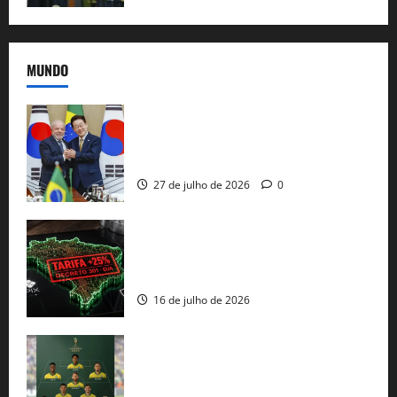
MUNDO
Brasil e Coreia do Sul selam pacto sobre
minerais estratégicos em resposta ao
protecionismo global
27 de julho de 2026
0
EUA taxam Brasil em 25%: Pix e
regulação digital motivam “guerra
comercial” de Washington
16 de julho de 2026
Veja datas e horários dos jogos da
seleção brasileira na Copa do Mundo