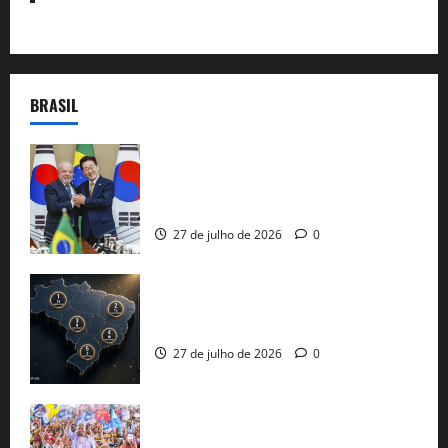
BRASIL
Brasil e Coreia do Sul selam pacto sobre
minerais estratégicos em resposta ao
protecionismo global
27 de julho de 2026
0
51 candidaturas aos governos estaduais
já estão oficializadas
27 de julho de 2026
0
Jerônimo Rodrigues conclui PGP com
30 mil propostas e prepara entrega de