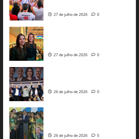
pautas a Lula
27 de julho de 2026
0
Cinthya Marabá e Roberta Roma
representam a Bahia na convenção
nacional do PL em São Paulo
27 de julho de 2026
0
Com Lula e Alckmin, PT oficializa Haddad
ao governo de SP e nacionaliza disputa
26 de julho de 2026
0
Sem vice, Flávio Bolsonaro oficializa
candidatura sob a sombra de ausências
e as bênçãos de uma IA
26 de julho de 2026
0