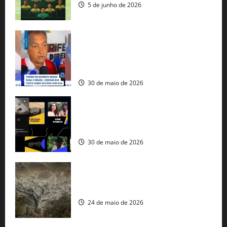
5 de junho de 2026
Rui Costa cobra ação dos EUA contra
tráfico de armas e afirma que 80% dos
fuzis apreendidos no Brasil têm origem
americana
30 de maio de 2026
Governo federal lança plataforma
gratuita de streaming com mais de 550
produções brasileiras
30 de maio de 2026
Mudanças climáticas já atingem 85% da
população brasileira, aponta pesquisa
24 de maio de 2026