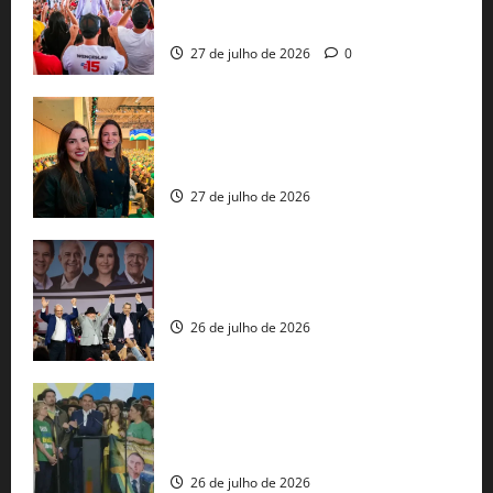
pautas a Lula
27 de julho de 2026
0
Cinthya Marabá e Roberta Roma
representam a Bahia na convenção
nacional do PL em São Paulo
27 de julho de 2026
Com Lula e Alckmin, PT oficializa Haddad
ao governo de SP e nacionaliza disputa
26 de julho de 2026
Sem vice, Flávio Bolsonaro oficializa
candidatura sob a sombra de ausências
e as bênçãos de uma IA
26 de julho de 2026