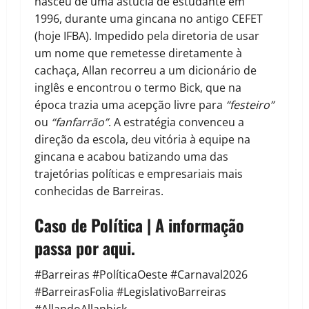
nasceu de uma astúcia de estudante em
1996, durante uma gincana no antigo CEFET
(hoje IFBA). Impedido pela diretoria de usar
um nome que remetesse diretamente à
cachaça, Allan recorreu a um dicionário de
inglês e encontrou o termo Bick, que na
época trazia uma acepção livre para
“festeiro”
ou
“fanfarrão”
. A estratégia convenceu a
direção da escola, deu vitória à equipe na
gincana e acabou batizando uma das
trajetórias políticas e empresariais mais
conhecidas de Barreiras.
Caso de Política | A informação
passa por aqui.
#Barreiras #PolíticaOeste #Carnaval2026
#BarreirasFolia #LegislativoBarreiras