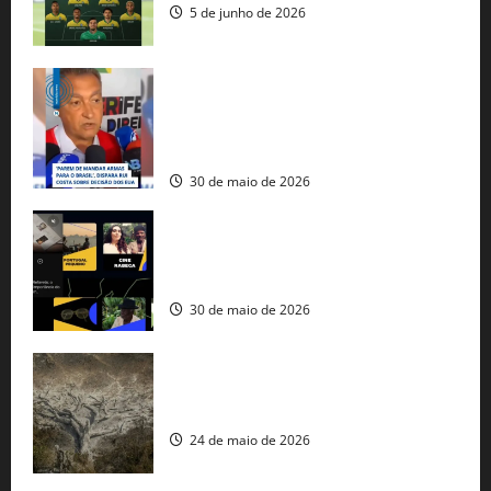
5 de junho de 2026
Rui Costa cobra ação dos EUA contra
tráfico de armas e afirma que 80% dos
fuzis apreendidos no Brasil têm origem
americana
30 de maio de 2026
Governo federal lança plataforma
gratuita de streaming com mais de 550
produções brasileiras
30 de maio de 2026
Mudanças climáticas já atingem 85% da
população brasileira, aponta pesquisa
24 de maio de 2026