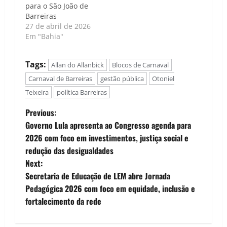
para o São João de
Barreiras
27 de abril de 2026
Em "Bahia"
Tags:
Allan do Allanbick
Blocos de Carnaval
Carnaval de Barreiras
gestão pública
Otoniel
Teixeira
política Barreiras
P
Previous:
Governo Lula apresenta ao Congresso agenda para
o
2026 com foco em investimentos, justiça social e
redução das desigualdades
s
Next:
t
Secretaria de Educação de LEM abre Jornada
Pedagógica 2026 com foco em equidade, inclusão e
n
fortalecimento da rede
a