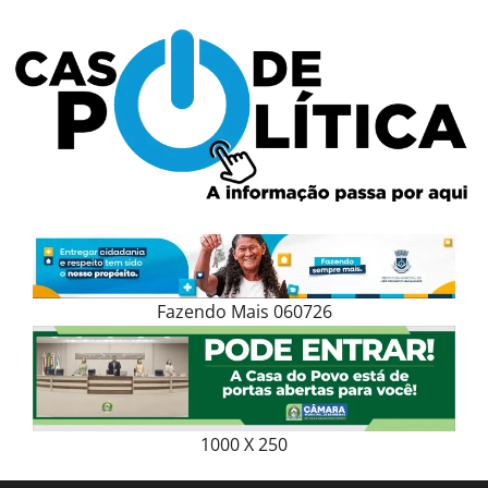
Skip
to
content
Fazendo Mais 060726
1000 X 250