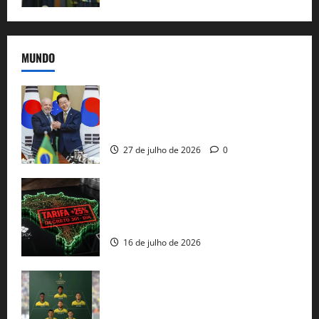
MUNDO
Brasil e Coreia do Sul selam pacto sobre
minerais estratégicos em resposta ao
protecionismo global
27 de julho de 2026
0
EUA taxam Brasil em 25%: Pix e
regulação digital motivam “guerra
comercial” de Washington
16 de julho de 2026
Veja datas e horários dos jogos da
seleção brasileira na Copa do Mundo