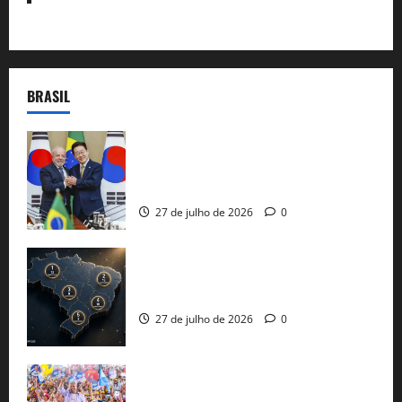
BRASIL
Brasil e Coreia do Sul selam pacto sobre
minerais estratégicos em resposta ao
protecionismo global
27 de julho de 2026
0
51 candidaturas aos governos estaduais
já estão oficializadas
27 de julho de 2026
0
Jerônimo Rodrigues conclui PGP com
30 mil propostas e prepara entrega de