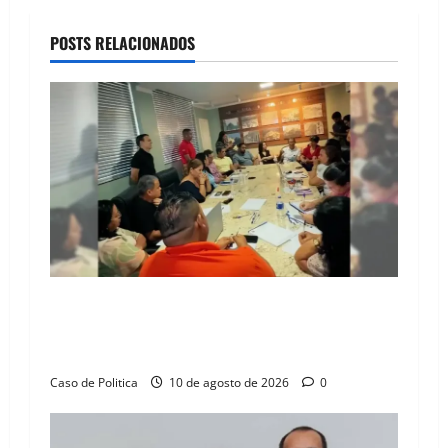
v
POSTS RELACIONADOS
i
g
a
t
i
o
Otoniel Teixeira rompe o isolamento e encara
n
embate institucional em manhã de alta tensão
na Câmara de Barreiras
Caso de Politica
10 de agosto de 2026
0