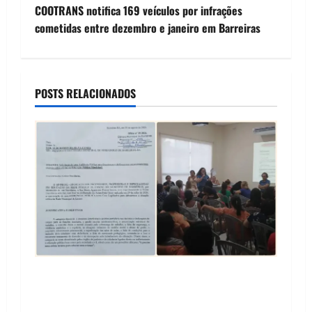
s
COOTRANS notifica 169 veículos por infrações
t
cometidas entre dezembro e janeiro em Barreiras
n
a
POSTS RELACIONADOS
v
i
g
a
t
i
SINPROFE pede audiência pública na Câmara de
o
Barreiras sobre crise na educação e monitora
compromissos da SEDUC