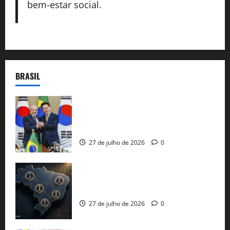
bem-estar social.
BRASIL
Brasil e Coreia do Sul selam pacto sobre
minerais estratégicos em resposta ao
protecionismo global
27 de julho de 2026
0
51 candidaturas aos governos estaduais
já estão oficializadas
27 de julho de 2026
0