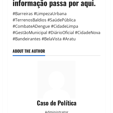
informação passa por aqui.
#Barreiras #LimpezaUrbana
#TerrenosBaldios #SaúdePública
#CombateADengue #CidadeLimpa
#GestãoMunicipal #DiárioOficial #CidadeNova
#Bandeirantes #BelaVista #Aratu
ABOUT THE AUTHOR
Caso de Política
Administrator