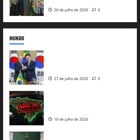
e as bênçãos de uma IA
26 de julho de 2026
0
MUNDO
Brasil e Coreia do Sul selam pacto sobre
minerais estratégicos em resposta ao
protecionismo global
27 de julho de 2026
0
EUA taxam Brasil em 25%: Pix e
regulação digital motivam “guerra
comercial” de Washington
16 de julho de 2026