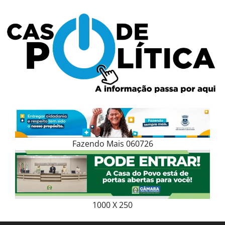
Skip
to
content
Fazendo Mais 060726
1000 X 250