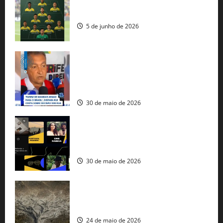
Veja datas e horários dos jogos da
seleção brasileira na Copa do Mundo
5 de junho de 2026
Rui Costa cobra ação dos EUA contra
tráfico de armas e afirma que 80% dos
fuzis apreendidos no Brasil têm origem
americana
30 de maio de 2026
Governo federal lança plataforma
gratuita de streaming com mais de 550
produções brasileiras
30 de maio de 2026
Mudanças climáticas já atingem 85% da
população brasileira, aponta pesquisa
24 de maio de 2026