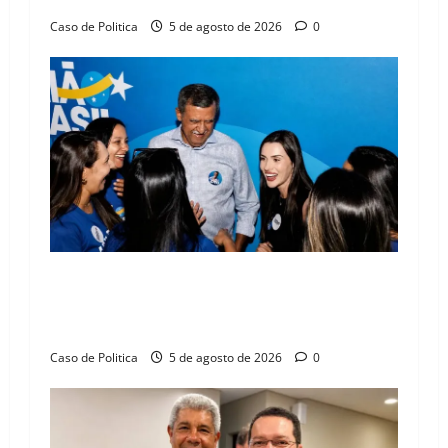
n
Caso de Politica
5 de agosto de 2026
0
Barreiras recebe Cinthya Marabá e Zito
Barbosa em dia marcado pelo diálogo e força
feminina
Caso de Politica
5 de agosto de 2026
0