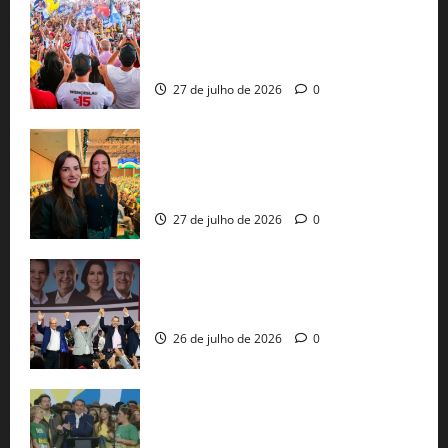
Jerônimo Rodrigues conclui PGP com
30 mil propostas e prepara entrega de
pautas a Lula
27 de julho de 2026
0
Cinthya Marabá e Roberta Roma
representam a Bahia na convenção
nacional do PL em São Paulo
27 de julho de 2026
0
Com Lula e Alckmin, PT oficializa Haddad
ao governo de SP e nacionaliza disputa
26 de julho de 2026
0
Sem vice, Flávio Bolsonaro oficializa
candidatura sob a sombra de ausências